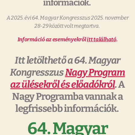
információk.
A 2025. évi 64. Magyar Kongresszus 2025. november
28-29 között volt megtartva.
Információ az eseményekről
itt található
.
Itt letölthető a 64. Magyar
Kongresszus
Nagy Program
az ülésekről és előadókról
.
A
Nagy Programba vannak a
legfrissebb információk.
64. Magyar