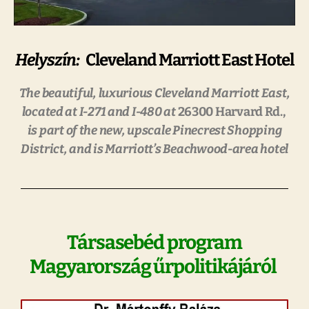
Helyszín:
Cleveland Marriott East Hotel
The beautiful, luxurious Cleveland Marriott East,
located at I-271 and I-480 at
26300 Harvard Rd.,
is part of the new, upscale Pinecrest Shopping
District, and
is Marriott’s
Beachwood-area hotel
Társasebéd program
Magyarország űrpolitikájáról