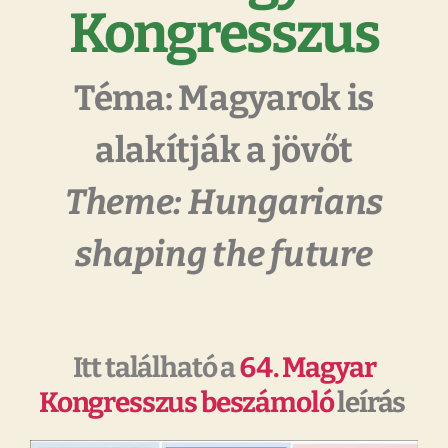
Kongresszus
Téma: Magyarok is
alakítják a jövőt
Theme: Hungarians
shaping the future
Itt található a
64. Magyar
Kongresszus beszámoló
leírás