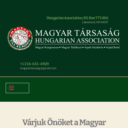
Hungarian Association, P.O. Box 771066
Lakewood, OH 44107
+1 216-651-4929
magyar.tarsasag@gmail.com
Várjuk Önöket a Magyar