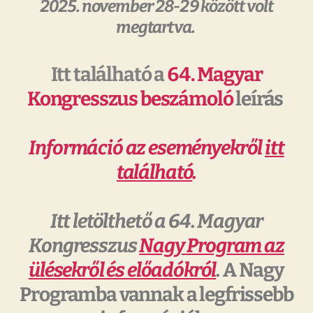
2025. november 28-29 között volt
megtartva.
Itt található a
64. Magyar
Kongresszus beszámoló
leírás
Információ az eseményekről
itt
található
.
Itt letölthető a 64. Magyar
Kongresszus
Nagy Program az
ülésekről és előadókról
.
A Nagy
Programba vannak a legfrissebb