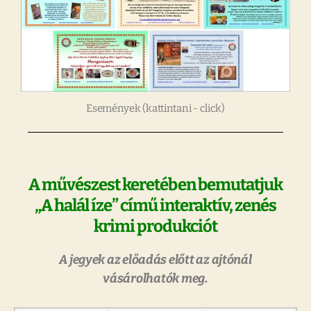
Események (kattintani - click)
A művészest keretében bemutatjuk
„A halál íze” című interaktív, zenés
krimi produkciót
A jegyek az előadás előtt az ajtónál
vásárolhatók meg.