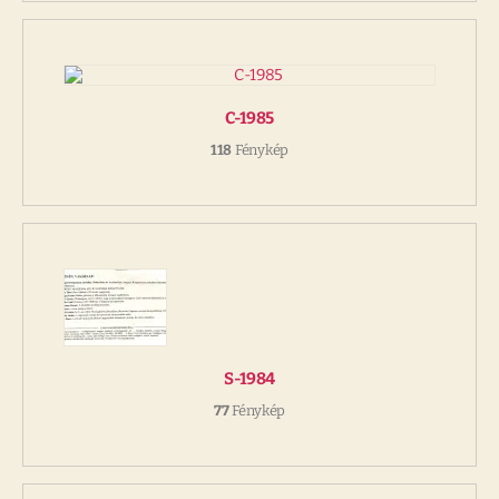
C-1985
118
Fénykép
S-1984
77
Fénykép