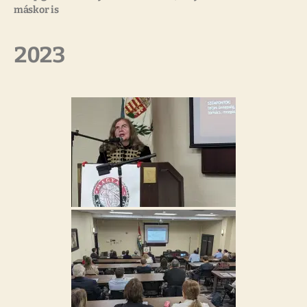
máskor is
2023