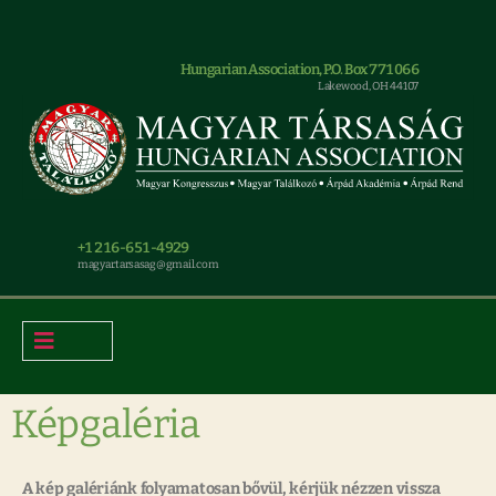
Hungarian Association, P.O. Box 771066
Lakewood, OH 44107
+1 216-651-4929
magyar.tarsasag@gmail.com
Képgaléria
A kép galériánk folyamatosan bővül, kérjük nézzen vissza