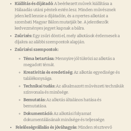
Kiállítás és díjátadó:
A beérkezett művek kiállítása a
Hálaadás utáni péntek estén lesz. Minden művésznek
jelen kell lennie a díjátadón, és a nyertes alkotást a
szombati Magyar Bálon mutatják be. A jelentkezők
kedvezményes jegyet kapnak a bálra.
Zsűrizés:
Egy zsűri dönti el, mely alkotások érdemesek a
díjakra az alábbi szempontok alapján.
Zsűrizési szempontok:
Téma betartása:
Mennyire jól tükrözi az alkotás a
megadott témát.
Kreativitás és eredetiség:
Az alkotás egyedisége és
találékonysága.
Technikai tudás:
Az alkalmazott művészeti technikák
színvonala és minősége.
Bemutatás:
Az alkotás általános hatása és
bemutatása.
Dokumentáció:
Az alkotási folyamat
dokumentálásának minősége és teljessége.
Felelősségvállalás és jóváhagyás:
Minden résztvevő