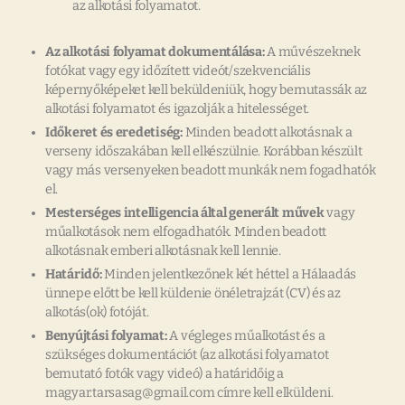
az alkotási folyamatot.
Az alkotási folyamat dokumentálása:
A művészeknek
fotókat vagy egy időzített videót/szekvenciális
képernyőképeket kell beküldeniük, hogy bemutassák az
alkotási folyamatot és igazolják a hitelességet.
Időkeret és eredetiség:
Minden beadott alkotásnak a
verseny időszakában kell elkészülnie. Korábban készült
vagy más versenyeken beadott munkák nem fogadhatók
el.
Mesterséges intelligencia által generált művek
vagy
műalkotások nem elfogadhatók. Minden beadott
alkotásnak emberi alkotásnak kell lennie.
Határidő:
Minden jelentkezőnek két héttel a Hálaadás
ünnepe előtt be kell küldenie önéletrajzát (CV) és az
alkotás(ok) fotóját.
Benyújtási folyamat:
A végleges műalkotást és a
szükséges dokumentációt (az alkotási folyamatot
bemutató fotók vagy videó) a határidőig a
magyar.tarsasag@gmail.com címre kell elküldeni.