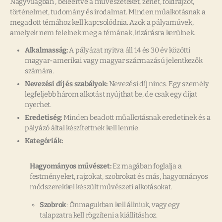
Nagyvilágban”, beleértve a művészeteket, zenét, földrajzot,
történelmet, tudomány és irodalmat. Minden műalkotásnak a
megadott témához kell kapcsolódnia. Azok a pályaművek,
amelyek nem felelnek meg a témának, kizárásra kerülnek.
Alkalmasság:
A pályázat nyitva áll 14 és 30 év közötti
magyar-amerikai vagy magyar származású jelentkezők
számára.
Nevezési díj és szabályok:
Nevezési díj nincs. Egy személy
legfeljebb három alkotást nyújthat be, de csak egy díjat
nyerhet.
Eredetiség:
Minden beadott műalkotásnak eredetinek és a
pályázó által készítettnek kell lennie.
Kategóriák:
Hagyományos művészet:
Ez magában foglalja a
festményeket, rajzokat, szobrokat és más, hagyományos
módszerekkel készült művészeti alkotásokat.
Szobrok
: Önmagukban kell állniuk, vagy egy
talapzatra kell rögzíteni a kiállításhoz.