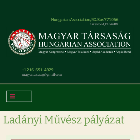
Hungarian Association, P.O. Box 771066
Lakewood, OH 44107
+1 216-651-4929
magyar.tarsasag@gmail.com
Ladányi Művész pályázat