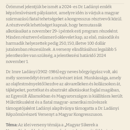
Örömmel jelentjük be ismét a 2024-es Dr. Ladányi emlék
képzőművészeti pályázatot, amelyre idén is várjuk a magyar
származású fiatal tehetségeket a kongresszus résztvevői közül.
A résztvevők lehetőséget kapnak, hogy bemutassák
alkotásaikat a november 29-i péntek esti program részeként.
Minden résztvevő elismerő oklevelet kap, az első, második és
harmadik helyezettek pedig 250, 150, illetve 100 dollár
jutalomban részesülnek. A verseny elindításához legalább 5
jelentkezőre van szükség, a jelentkezési határidő 2024
november 1.
Dr. Imre Ladányi (1902-1986) egy neves bőrgyógyász volt, aki
mély szenvedélyt érzett a művészet iránt. Munkássága, amely
az olajfestményektől kezdve az akvarelleken és kollázsokon át,
tájképeket, portrékat és absztrakt alkotásokat foglal magában,
az Egyesült Államokban és Magyarországon is kiállításra került.
Műkritikusként és a fiatal magyar-amerikai művészek
támogatójaként Ladányi alapítványa támogatta a Dr. Ladányi
Képzőművészeti Versenyt a Magyar Kongresszuson.
Téma:
Az idei verseny témája a
„
Magyar Sikerek a