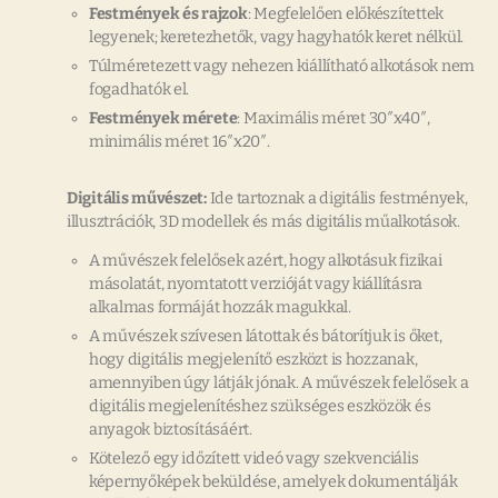
Festmények és rajzok
: Megfelelően előkészítettek
legyenek; keretezhetők, vagy hagyhatók keret nélkül.
Túlméretezett vagy nehezen kiállítható alkotások nem
fogadhatók el.
Festmények mérete
: Maximális méret 30″x40″,
minimális méret 16″x20″.
Digitális művészet:
Ide tartoznak a digitális festmények,
illusztrációk, 3D modellek és más digitális műalkotások.
A művészek felelősek azért, hogy alkotásuk fizikai
másolatát, nyomtatott verzióját vagy kiállításra
alkalmas formáját hozzák magukkal.
A művészek szívesen látottak és bátorítjuk is őket,
hogy digitális megjelenítő eszközt is hozzanak,
amennyiben úgy látják jónak. A művészek felelősek a
digitális megjelenítéshez szükséges eszközök és
anyagok biztosításáért.
Kötelező egy időzített videó vagy szekvenciális
képernyőképek beküldése, amelyek dokumentálják