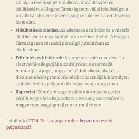
vállalja a felelősséget műalkotásai szállításáért és
kiállításáért. A Magyar Társaság nem vállal felelősséget a
műalkotások elvesztéséért vagy sérüléséért a rendezvény
ideje alatt.
Műalkotások eladása:
Az alkotások a művész és a vásárló
által közösen megállapított áron értékesíthetők. A Magyar
Társaság nem részesül pénzügyi juttatásban az
eladásokból.
Feltételek és kikötések:
A versenyre való nevezéssel a
résztvevők elfogadják a szabályokat. A szervezők
fenntartják a jogot, hogy a beküldött alkotásokat és a
dokumentációt promóciós célokra használják. Bármilyen
szabálysértés a pályamű kizárását vonja maga után.
Kapcsolat:
Kérdések vagy további információk esetén,
kérjük, vegye fel a kapcsolatot a verseny szervezőivel a
magyar.tarsasag@gmail.com e-mail címen.
Letölthető:
2024-Dr-Ladanyi-emlek-kepzomuveszeti-
palyazat.pdf