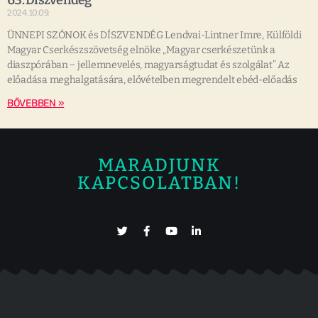
63. Díszvendég
2024.10.09.
ÜNNEPI SZÓNOK és DÍSZVENDÉG Lendvai-Lintner Imre, Külföldi
Magyar Cserkészszövetség elnöke „Magyar cserkészetünk a
diaszpórában − jellemnevelés, magyarságtudat és szolgálat” Az
előadása meghalgatására, elővételben megrendelt ebéd-előadás
BŐVEBBEN »
MARADJUNK
KAPCSOLATBAN!