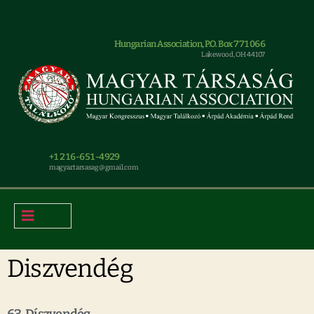
Hungarian Association, P.O. Box 771066
Lakewood, OH 44107
+1 216-651-4929
magyar.tarsasag@gmail.com
Diszvendég