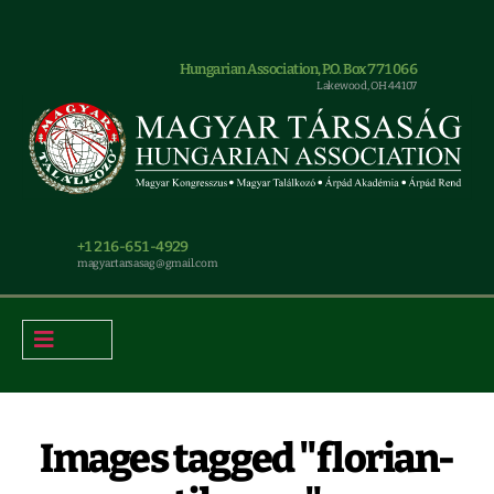
Hungarian Association, P.O. Box 771066
Lakewood, OH 44107
+1 216-651-4929
magyar.tarsasag@gmail.com
Images tagged "florian-