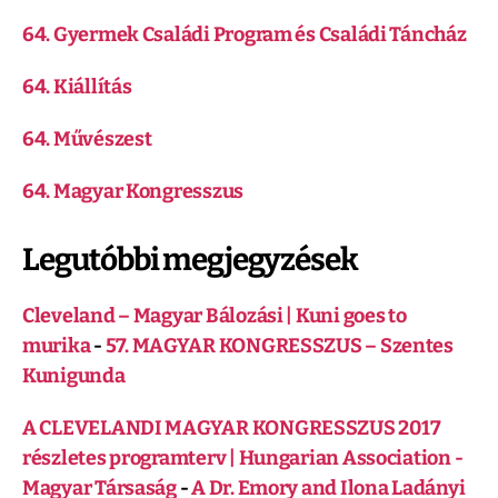
64. Gyermek Családi Program és Családi Táncház
64. Kiállítás
64. Művészest
64. Magyar Kongresszus
Legutóbbi megjegyzések
Cleveland – Magyar Bálozási | Kuni goes to
murika
-
57. MAGYAR KONGRESSZUS – Szentes
Kunigunda
A CLEVELANDI MAGYAR KONGRESSZUS 2017
részletes programterv | Hungarian Association -
Magyar Társaság
-
A Dr. Emory and Ilona Ladányi