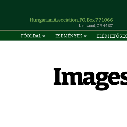
Hungarian Association, P.O. Box 771066
Lakewood, OH 44107
FŐOLDAL
ESEMÉNYEK
ELÉRHETŐSÉ
Images