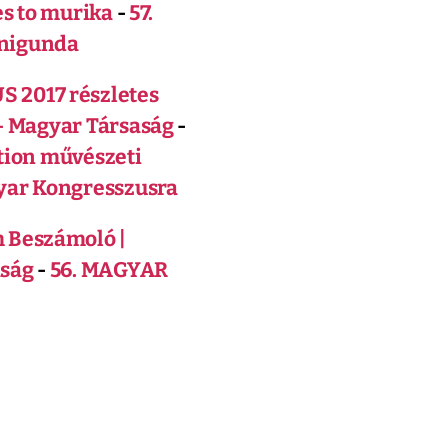
es to murika
-
57.
nigunda
2017 részletes
- Magyar Társaság
-
tion művészeti
gyar Kongresszusra
 Beszámoló |
aság
-
56. MAGYAR