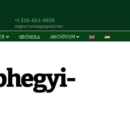
+1 216-651-4929
magyar.tarsasag@gmail.com
EK
ARCHÍVUM
KRÓNIKA
phegyi-