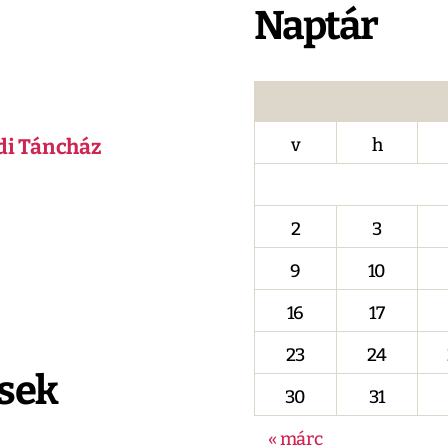
Naptár
di Táncház
v
h
2
3
9
10
16
17
23
24
sek
30
31
« márc