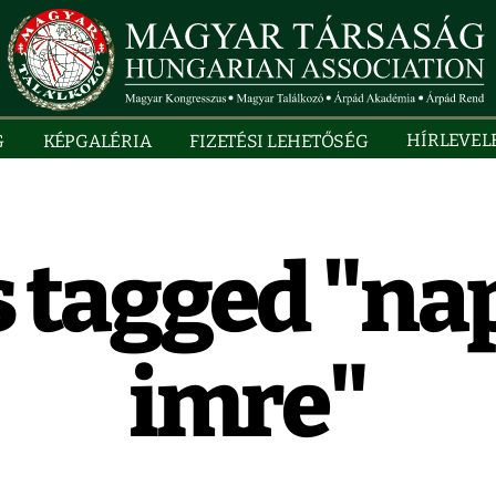
HÍRLEVEL
G
KÉPGALÉRIA
FIZETÉSI LEHETŐSÉG
 tagged "na
imre"