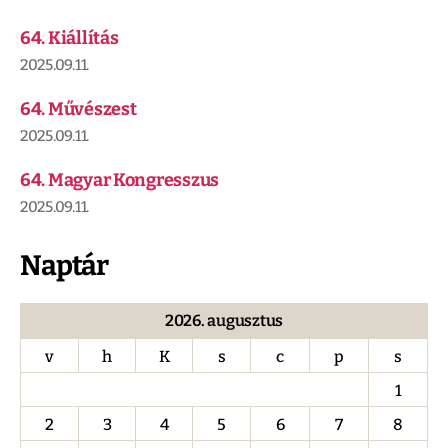
64. Kiállítás
2025.09.11.
64. Művészest
2025.09.11.
64. Magyar Kongresszus
2025.09.11.
Naptár
2026. augusztus
v
h
K
s
c
p
s
1
2
3
4
5
6
7
8