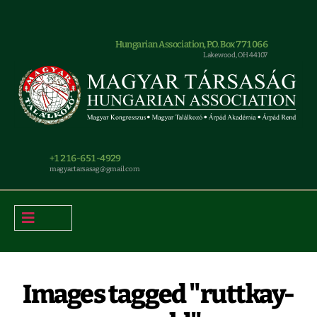
Hungarian Association, P.O. Box 771066
Lakewood, OH 44107
+1 216-651-4929
magyar.tarsasag@gmail.com
Images tagged "ruttkay-