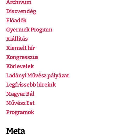
Archívum
Diszvendég
Előadók
Gyermek Program
Kiállitás
Kiemelt hír
Kongresszus
Körlevelek
Ladányi Művész pályázat
Legfrissebb hireink
Magyar Bál
Művész Est
Programok
Meta