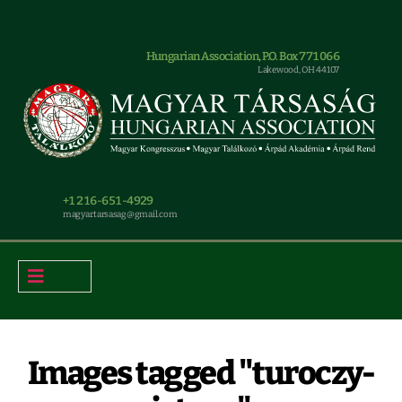
Hungarian Association, P.O. Box 771066
Lakewood, OH 44107
+1 216-651-4929
magyar.tarsasag@gmail.com
Images tagged "turoczy-