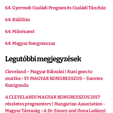
64. Gyermek Családi Program és Családi Táncház
64. Kiállítás
64. Művészest
64. Magyar Kongresszus
Legutóbbi megjegyzések
Cleveland – Magyar Bálozási | Kuni goes to
murika
-
57. MAGYAR KONGRESSZUS – Szentes
Kunigunda
A CLEVELANDI MAGYAR KONGRESSZUS 2017
részletes programterv | Hungarian Association -
Magyar Társaság
-
A Dr. Emory and Ilona Ladányi