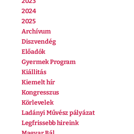
2023
2024
2025
Archívum
Diszvendég
Előadók
Gyermek Program
Kiállitás
Kiemelt hír
Kongresszus
Körlevelek
Ladányi Művész pályázat
Legfrissebb hireink
Magyar Bál