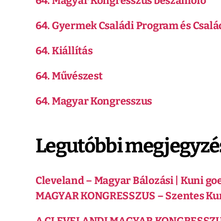
64. Magyar Kongresszus beszámoló
64. Gyermek Családi Program és Csalá
64. Kiállítás
64. Művészest
64. Magyar Kongresszus
Legutóbbi megjegyzé
Cleveland – Magyar Bálozási | Kuni go
MAGYAR KONGRESSZUS – Szentes Ku
A CLEVELANDI MAGYAR KONGRESSZUS 