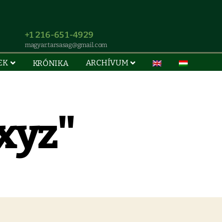
+1 216-651-4929
magyar.tarsasag@gmail.com
EK
ARCHÍVUM
KRÓNIKA
xyz"