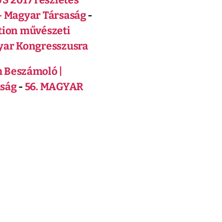
- Magyar Társaság
-
tion művészeti
gyar Kongresszusra
 Beszámoló |
aság
-
56. MAGYAR