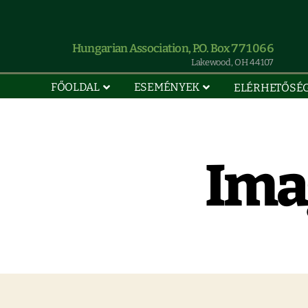
Hungarian Association, P.O. Box 771066
Lakewood, OH 44107
FŐOLDAL
ESEMÉNYEK
ELÉRHETŐSÉ
Ima