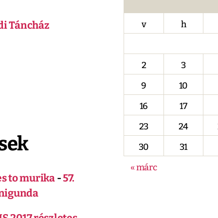
di Táncház
v
h
2
3
9
10
16
17
23
24
sek
30
31
« márc
es to murika
-
57.
nigunda
2017 részletes