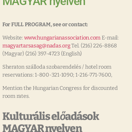
MAGYAR nyelven
For
FULL
PROGRAM,
see
or
contact:
Website:
www.hungarianassociation.com
E-mail:
magyartarsasag@nadas.org
Tel. (216) 226-8868
(Magyar) (216) 397-4723 (English)
Sheraton szálloda szobarendelés / hotel room
reservations: 1-800-321-1090; 1-216-771-7600,
Mention the Hungarian Congress for discounted
room rates.
Kulturális el
ő
adások
MAGYAR nyelven