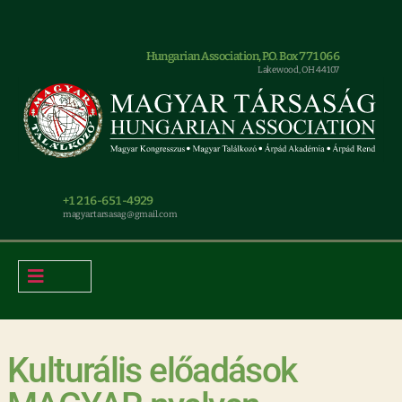
Hungarian Association, P.O. Box 771066
Lakewood, OH 44107
+1 216-651-4929
magyar.tarsasag@gmail.com
Kulturális előadások