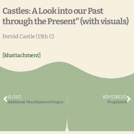
Castles: A Look into our Past
through the Present” (with visuals)
Fertőd Castle (13th C)
[khattachment]
ELŐZŐ
KÖVETKEZŐ
Additional Miscellaneous Programs
Programok