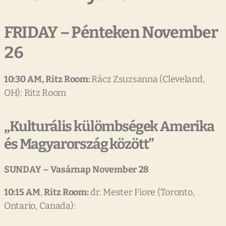
FRIDAY – Pénteken November
26
10:30
AM,
Ritz
Room:
Rácz Zsuzsanna (Cleveland,
OH): Ritz Room
„Kulturális külömbségek Amerika
és Magyarország között”
SUNDAY
–
Vasárnap
November
28
10:15
AM
,
Ritz
Room:
dr. Mester Fiore (Toronto,
Ontario, Canada):