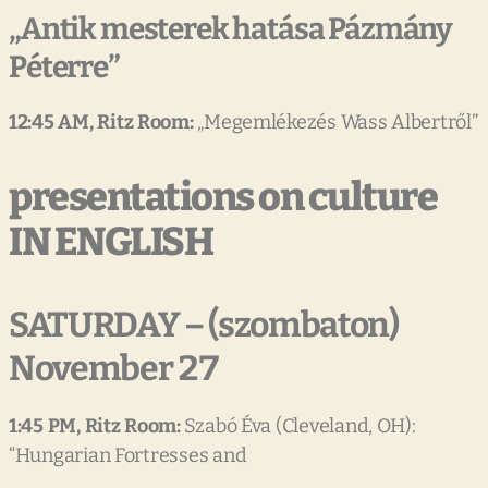
„Antik mesterek hatása Pázmány
Péterre”
12:45
AM,
Ritz
Room:
„Megemlékezés Wass Albertről”
presentations on culture
IN ENGLISH
SATURDAY – (szombaton)
November 27
1:45
PM,
Ritz
Room:
Szabó Éva (Cleveland, OH):
“Hungarian Fortresses and