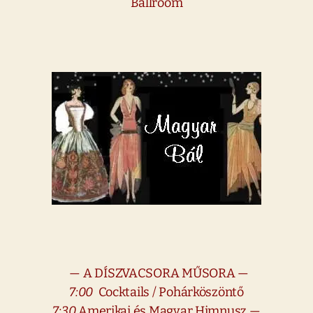
Ballroom
— A DÍSZVACSORA MŰSORA —
7:00
Cocktails / Pohárköszöntő
7:30
Amerikai és Magyar Himnusz —