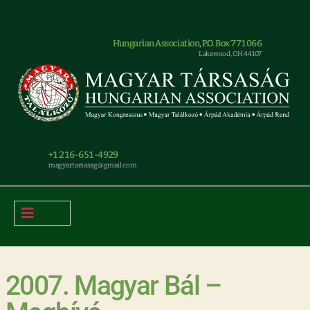
Hungarian Association, P.O. Box 771066
Lakewood, OH 44107
+1 216-651-4929
magyar.tarsasag@gmail.com
2007. Magyar Bál –