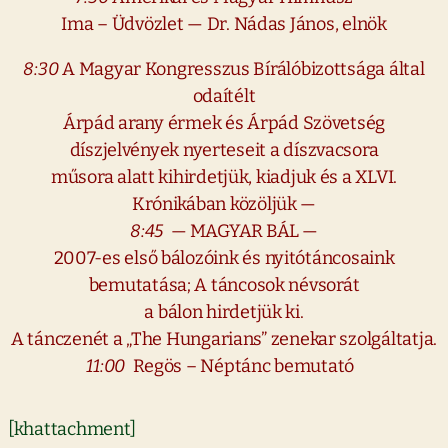
Ima – Üdvözlet — Dr. Nádas János, elnök
8:30
A Magyar Kongresszus Bírálóbizottsága által
odaítélt
Árpád arany érmek és Árpád Szövetség
díszjelvények nyerteseit a díszvacsora
műsora alatt kihirdetjük, kiadjuk és a XLVI.
Krónikában közöljük —
8:45
— MAGYAR BÁL —
2007-es első bálozóink és nyitótáncosaink
bemutatása; A táncosok névsorát
a bálon hirdetjük ki.
A tánczenét a „The Hungarians” zenekar szolgáltatja.
11:00
Regös – Néptánc bemutató
[khattachment]