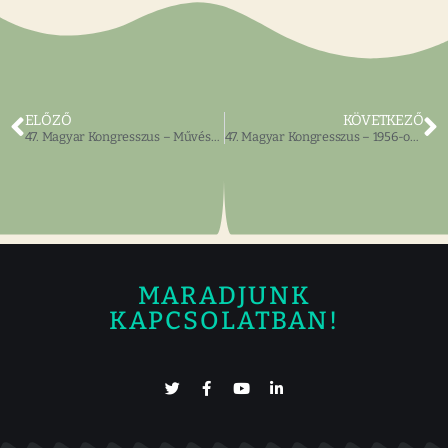
ELŐZŐ
KÖVETKEZŐ
47. Magyar Kongresszus – Művészi kiállítások, könyvkiállítás
47. Magyar Kongresszus – 1956-os forradalmi témák
MARADJUNK
KAPCSOLATBAN!