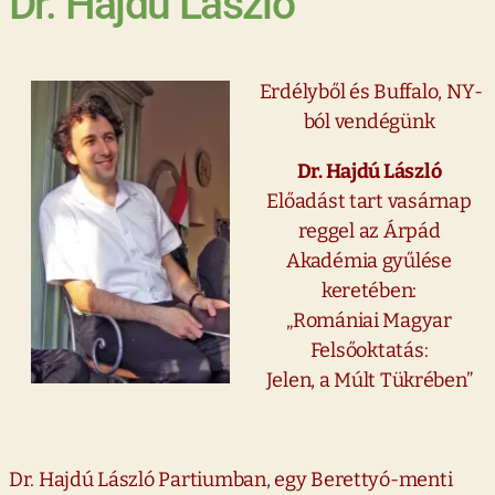
Dr. Hajdú László
Erdélyből és Buffalo, NY-
ból vendégünk
Dr. Hajdú László
Előadást tart vasárnap
reggel az Árpád
Akadémia gyűlése
keretében:
„Romániai Magyar
Felsőoktatás:
Jelen, a Múlt Tükrében”
Dr. Hajdú László Partiumban, egy Berettyó-menti