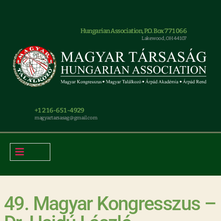
Hungarian Association, P.O. Box 771066
Lakewood, OH 44107
+1 216-651-4929
magyar.tarsasag@gmail.com
49. Magyar Kongresszus –