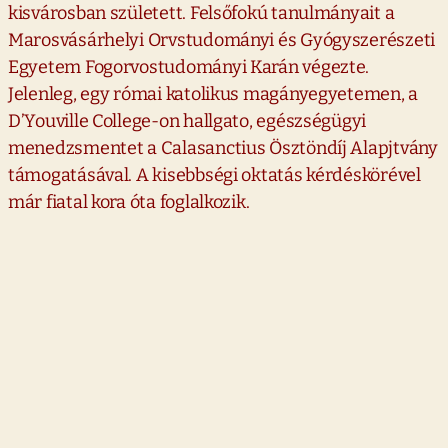
kisvárosban született. Felsőfokú tanulmányait a
Marosvásárhelyi Orvstudományi és Gyógyszerészeti
Egyetem Fogorvostudományi Karán végezte.
Jelenleg, egy római katolikus magányegyetemen, a
D’Youville College-on hallgato, egészségügyi
menedzsmentet a Calasanctius Ösztöndíj Alapjtvány
támogatásával. A kisebbségi oktatás kérdéskörével
már fiatal kora óta foglalkozik.