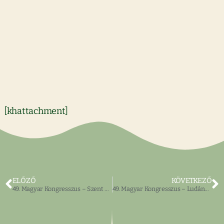
[khattachment]
ELŐZŐ
KÖVETKEZŐ
49. Magyar Kongresszus – Szent László Társaság és Rend ülése
49. Magyar Kongresszus – Ludányi Nádas Panni