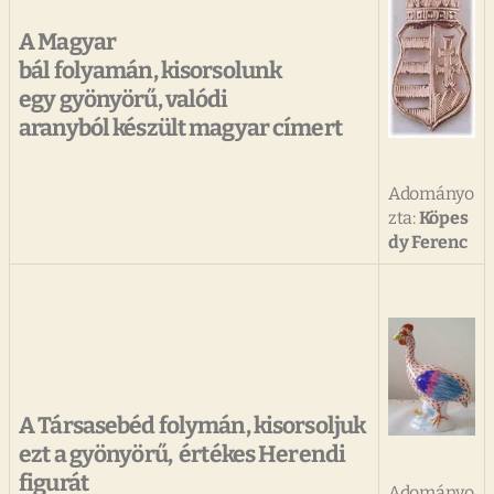
A Magyar
bál folyamán, kisorsolunk
egy gyönyörű, valódi
aranyból készült magyar címert
Adományo
zta:
Köpes
dy Ferenc
A Társasebéd folymán, kisorsoljuk
ezt a gyönyörű, értékes Herendi
figurát
Adományo