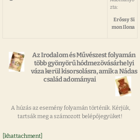
zta:
Erőssy Si
mon Ilona
Az Irodalom és Művészest folyamán
több gyönyörű hódmezövásárhelyi
váza kerül kisorsolásra, amik a
Nádas
család
adományai
A húzás az esemény folyamán történik. Kérjük,
tartsák meg a számozott belépőjegyüket!
[khattachment]