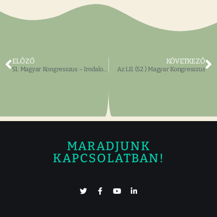
ELŐZŐ
KÖVETKEZŐ
51. Magyar Kongresszus – Irodalom és Művészest
Az LII. (52.) Magyar Kongresszus
MARADJUNK
KAPCSOLATBAN!