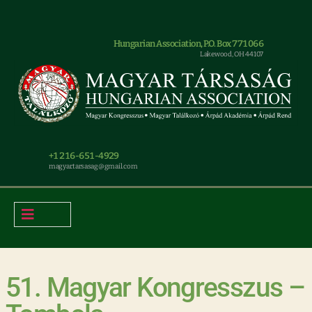
Hungarian Association, P.O. Box 771066
Lakewood, OH 44107
+1 216-651-4929
magyar.tarsasag@gmail.com
51. Magyar Kongresszus –