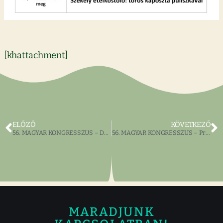
[khattachment]
ELŐZŐ
KÖVETKEZŐ
56. MAGYAR KONGRESSZUS – Dömötörffy Éva: „Ékszerkiállítás”
56. MAGYAR KONGRESSZUS – Programfüzet
MARADJUNK