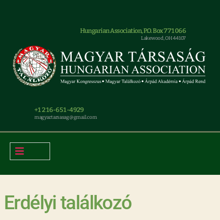
Hungarian Association, P.O. Box 771066
Lakewood, OH 44107
+1 216-651-4929
magyar.tarsasag@gmail.com
Erdélyi találkozó