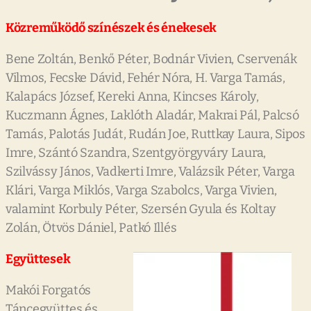
Közreműködő színészek és énekesek
Bene Zoltán, Benkő Péter, Bodnár Vivien, Cservenák
Vilmos, Fecske Dávid, Fehér Nóra, H. Varga Tamás,
Kalapács József, Kereki Anna, Kincses Károly,
Kuczmann Ágnes, Laklóth Aladár, Makrai Pál, Palcsó
Tamás, Palotás Judát, Rudán Joe, Ruttkay Laura, Sipos
Imre, Szántó Szandra, Szentgyörgyváry Laura,
Szilvássy János, Vadkerti Imre, Valázsik Péter, Varga
Klári, Varga Miklós, Varga Szabolcs, Varga Vivien,
valamint Korbuly Péter, Szersén Gyula és Koltay
Zolán, Ötvös Dániel, Patkó Illés
Együttesek
Makói Forgatós
Táncegyüttes és