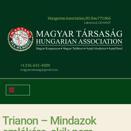
Hungarian Association, P.O. Box 771066
Lakewood, OH 44107
+1 216-651-4929
magyar.tarsasag@gmail.com
Trianon – Mindazok