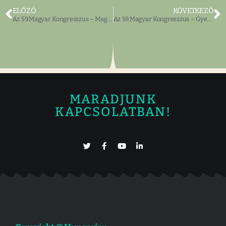
ELŐZŐ
KÖVETKEZŐ
Az 59.Magyar Kongresszus – Magyar Kongresszus témája
Az 59.Magyar Kongresszus – Gyermekprogram
MARADJUNK
KAPCSOLATBAN!