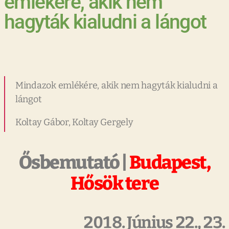
emlékére, akik nem
hagyták kialudni a lángot
Mindazok emlékére, akik nem hagyták kialudni a
lángot
Koltay Gábor, Koltay Gergely
Ősbemutató |
Budapest,
Hősök tere
2018. Június 22., 23.