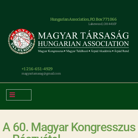
Hungarian Association, P.O. Box 771066
Lakewood, OH 44107
+1 216-651-4929
magyar.tarsasag@gmail.com
A 60. Magyar Kongresszus