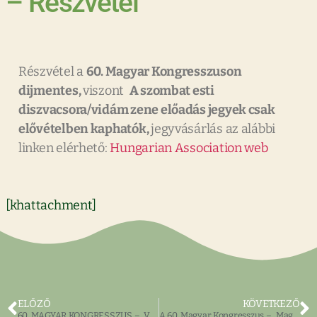
– Részvétel
Részvétel a
60. Magyar Kongresszuson
dijmentes,
viszont
A szombat esti
diszvacsora/vidám zene előadás jegyek csak
elővételben kaphatók,
jegyvásárlás az alábbi
linken elérhető:
Hungarian Association web
[khattachment]
ELŐZŐ
KÖVETKEZŐ
60. MAGYAR KONGRESSZUS – „Voltunk és Leszünk”
A 60. Magyar Kongresszus – „Magyarország a nemzetközi médiában 2010 óta” előadás: Dr. Kenyeres Attila Zoltán