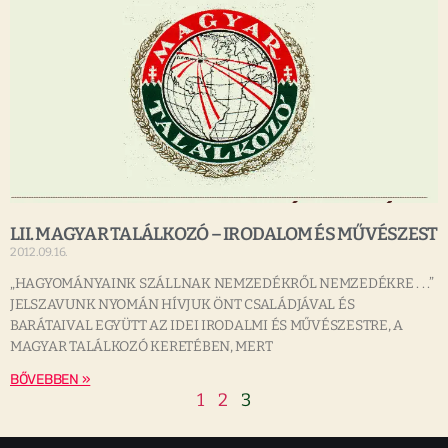
LII. MAGYAR TALÁLKOZÓ – IRODALOM ÉS MŰVÉSZEST
2012.09.16.
„HAGYOMÁNYAINK SZÁLLNAK NEMZEDÉKRŐL NEMZEDÉKRE . . .”
JELSZAVUNK NYOMÁN HÍVJUK ÖNT CSALÁDJÁVAL ÉS
BARÁTAIVAL EGYÜTT AZ IDEI IRODALMI ÉS MŰVÉSZESTRE, A
MAGYAR TALÁLKOZÓ KERETÉBEN, MERT
BŐVEBBEN »
1
2
3