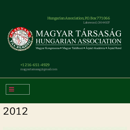
Hungarian Association, P.O. Box 771066
Lakewood, OH 44107
+1 216-651-4929
magyar.tarsasag@gmail.com
2012