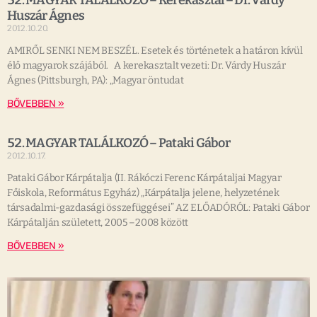
52. MAGYAR TALÁLKOZÓ – Kerekasztal – Dr. Várdy
Huszár Ágnes
2012.10.20.
AMIRŐL SENKI NEM BESZÉL. Esetek és történetek a határon kívül
élő magyarok szájából. A kerekasztalt vezeti: Dr. Várdy Huszár
Ágnes (Pittsburgh, PA): „Magyar öntudat
BŐVEBBEN »
52. MAGYAR TALÁLKOZÓ – Pataki Gábor
2012.10.17.
Pataki Gábor Kárpátalja (II. Rákóczi Ferenc Kárpátaljai Magyar
Főiskola, Református Egyház) „Kárpátalja jelene, helyzetének
társadalmi-gazdasági összefüggései” AZ ELŐADÓRÓL: Pataki Gábor
Kárpátalján született, 2005 –2008 között
BŐVEBBEN »