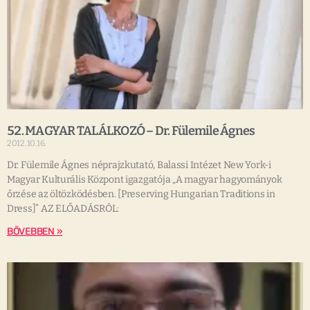
52. MAGYAR TALÁLKOZÓ – Dr. Fülemile Ágnes
2012.10.16.
Dr. Fülemile Ágnes néprajzkutató, Balassi Intézet New York-i
Magyar Kulturális Központ igazgatója „A magyar hagyományok
őrzése az öltözködésben. [Preserving Hungarian Traditions in
Dress]” AZ ELŐADÁSRÓL:
BŐVEBBEN »