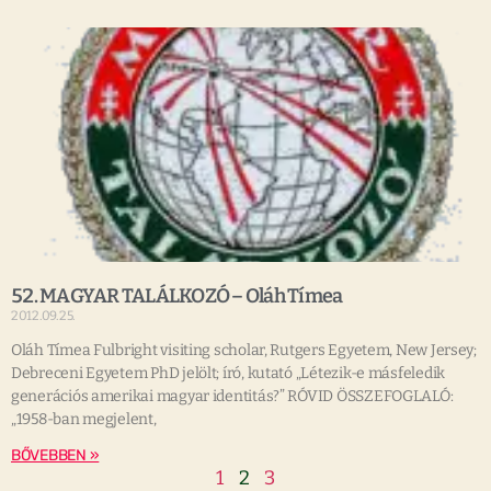
52. MAGYAR TALÁLKOZÓ – Oláh Tímea
2012.09.25.
Oláh Tímea Fulbright visiting scholar, Rutgers Egyetem, New Jersey;
Debreceni Egyetem PhD jelölt; író, kutató „Létezik-e másfeledik
generációs amerikai magyar identitás?” RÓVID ÖSSZEFOGLALÓ:
„1958-ban megjelent,
BŐVEBBEN »
1
2
3