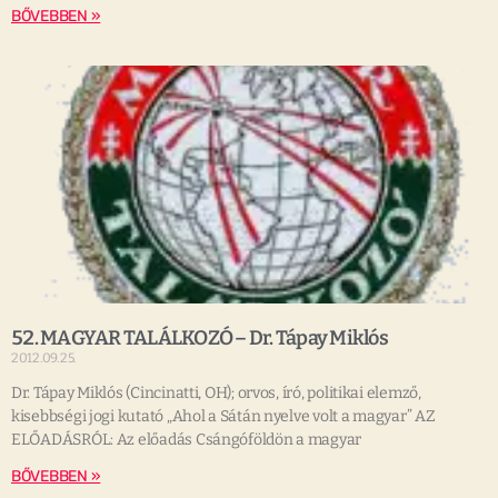
BŐVEBBEN »
52. MAGYAR TALÁLKOZÓ – Dr. Tápay Miklós
2012.09.25.
Dr. Tápay Miklós (Cincinatti, OH); orvos, író, politikai elemző,
kisebbségi jogi kutató „Ahol a Sátán nyelve volt a magyar” AZ
ELŐADÁSRÓL: Az előadás Csángóföldön a magyar
BŐVEBBEN »