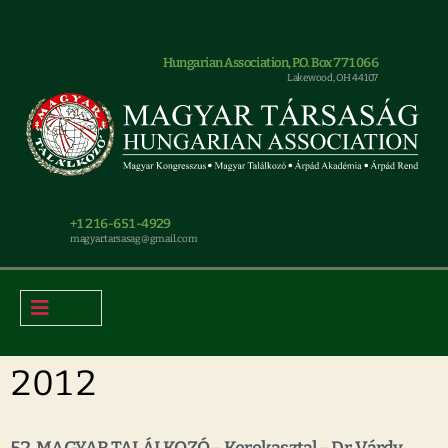
Hungarian Association, P.O. Box 771066
Lakewood, OH 44107
+1 216-651-4929
magyar.tarsasag@gmail.com
2012