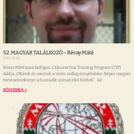
52. MAGYAR TALÁLKOZÓ – Révay Máté
2012.10.16.
Révay Máté pszichológus, Calasanctius Training Program (CTP)
diákja „Oltárok és szentek a vörös csillag árnyékában: Képes magyar
történelemkönyv a huszadik század első feléből” AZ
BŐVEBBEN »