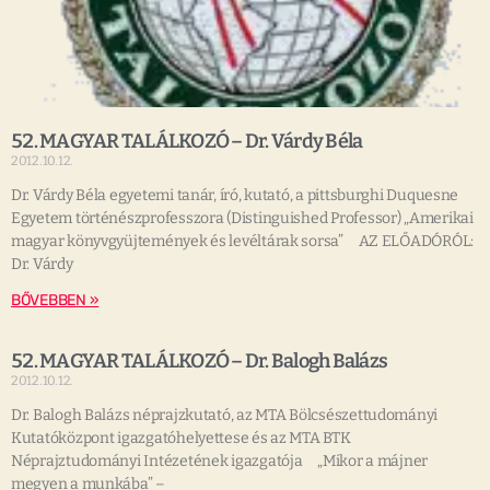
52. MAGYAR TALÁLKOZÓ – Dr. Várdy Béla
2012.10.12.
Dr. Várdy Béla egyetemi tanár, író, kutató, a pittsburghi Duquesne
Egyetem történészprofesszora (Distinguished Professor) „Amerikai
magyar könyvgyüjtemények és levéltárak sorsa” AZ ELŐADÓRÓL:
Dr. Várdy
BŐVEBBEN »
52. MAGYAR TALÁLKOZÓ – Dr. Balogh Balázs
2012.10.12.
Dr. Balogh Balázs néprajzkutató, az MTA Bölcsészettudományi
Kutatóközpont igazgatóhelyettese és az MTA BTK
Néprajztudományi Intézetének igazgatója „Mikor a májner
megyen a munkába” –