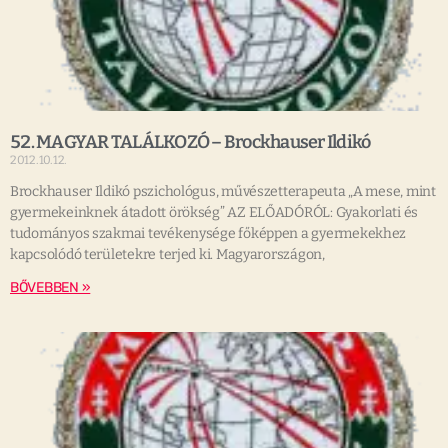
52. MAGYAR TALÁLKOZÓ – Brockhauser Ildikó
2012.10.12.
Brockhauser Ildikó pszichológus, művészetterapeuta „A mese, mint
gyermekeinknek átadott örökség” AZ ELŐADÓRÓL: Gyakorlati és
tudományos szakmai tevékenysége főképpen a gyermekekhez
kapcsolódó területekre terjed ki. Magyarországon,
BŐVEBBEN »