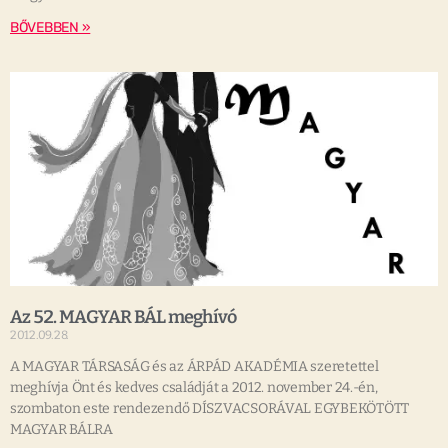
BŐVEBBEN »
Az 52. MAGYAR BÁL meghívó
2012.09.28.
A MAGYAR TÁRSASÁG és az ÁRPÁD AKADÉMIA szeretettel
meghívja Önt és kedves családját a 2012. november 24.-én,
szombaton este rendezendő DÍSZVACSORÁVAL EGYBEKÖTÖTT
MAGYAR BÁLRA