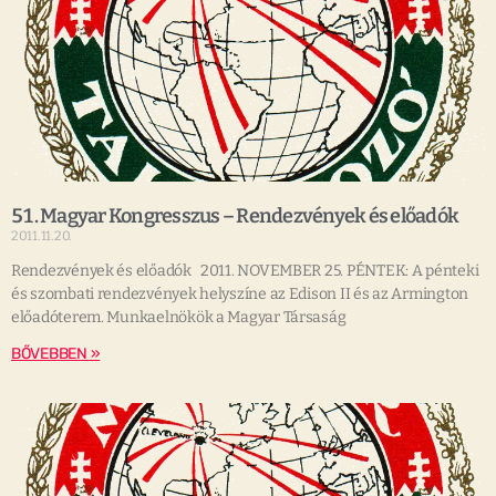
51. Magyar Kongresszus – Rendezvények és előadók
2011.11.20.
Rendezvények és előadók 2011. NOVEMBER 25. PÉNTEK: A pénteki
és szombati rendezvények helyszíne az Edison II és az Armington
előadóterem. Munkaelnökök a Magyar Társaság
BŐVEBBEN »