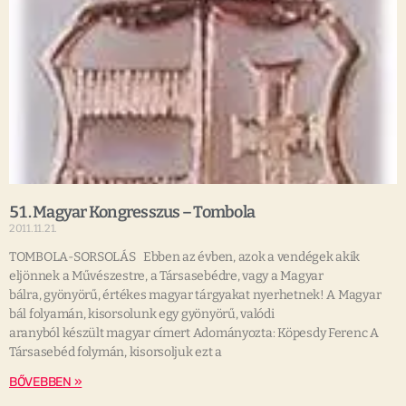
51. Magyar Kongresszus – Tombola
2011.11.21.
TOMBOLA-SORSOLÁS Ebben az évben, azok a vendégek akik
eljönnek a Művészestre, a Társasebédre, vagy a Magyar
bálra, gyönyörű, értékes magyar tárgyakat nyerhetnek! A Magyar
bál folyamán, kisorsolunk egy gyönyörű, valódi
aranyból készült magyar címert Adományozta: Köpesdy Ferenc A
Társasebéd folymán, kisorsoljuk ezt a
BŐVEBBEN »