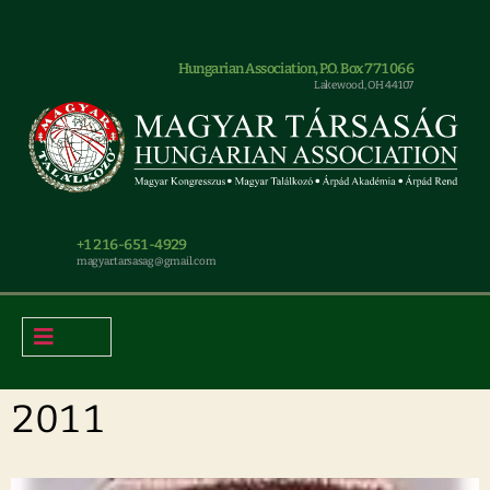
Hungarian Association, P.O. Box 771066
Lakewood, OH 44107
+1 216-651-4929
magyar.tarsasag@gmail.com
2011