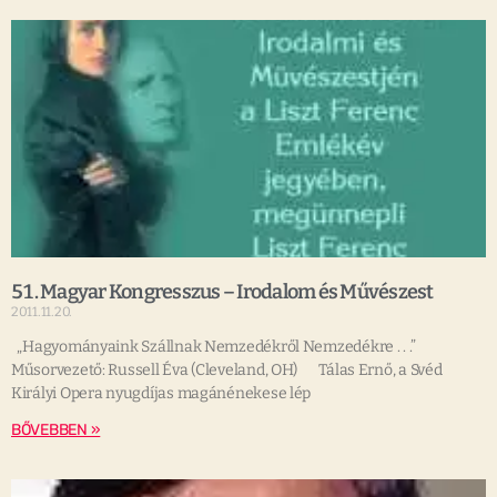
51. Magyar Kongresszus – Irodalom és Művészest
2011.11.20.
„Hagyományaink Szállnak Nemzedékről Nemzedékre . . .”
Műsorvezető: Russell Éva (Cleveland, OH) Tálas Ernő, a Svéd
Királyi Opera nyugdíjas magánénekese lép
BŐVEBBEN »