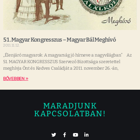
51. Magyar Kongresszus – Magyar Bál Meghívó
2011.11.12.
„Élenjáró magyarok: A magyarság jó hírneve a nagyvilágban” Az
51. MAGYAR KONGRESSZUS Szervező Bizottsága szeretettel
meghívja Önt és Kedves Családját a 2011. november 26.-án,
BŐVEBBEN »
MARADJUNK
KAPCSOLATBAN!