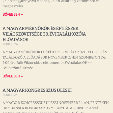
25-én magyar nyelvü előadás, 26-án vasárnap, záróbeszéd és
megbeszélés
BŐVEBBEN »
A MAGYAR MÉRNÖKÖK ÉS ÉPÍTÉSZEK
VILÁGSZÖVETSÉGE 30. ÉVI TALÁLKOZÓJA
ELŐADÁSOK
2000.10.24.
A MAGYAR MÉRNÖKÖK ÉS ÉPÍTÉSZEK VILÁGSZÖVETSÉGE 30. ÉVI
TALÁLKOZÓJA ELŐADÁSOK NOVEMBER 25-ÉN, SZOMBATON De.
9:00 óra Falk Viktor okl. elektromérnök (Westlake, OH) —
Beköszöntő. Ürmös
BŐVEBBEN »
A MAGYAR KONGRESSZUS ÜLÉSEI
2000.10.24.
A MAGYAR KONGRESSZUS ÜLÉSEI NOVEMBER 24-ÁN, PÉNTEKEN
De. 9:30 óra A KONGRESSZUS MEGNYITÁSA — Ima: Ft. Antal