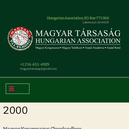
Hungarian Association, P.O. Box 771066
Lakewood, OH 44107
+1 216-651-4929
magyar.tarsasag@gmail.com
2000