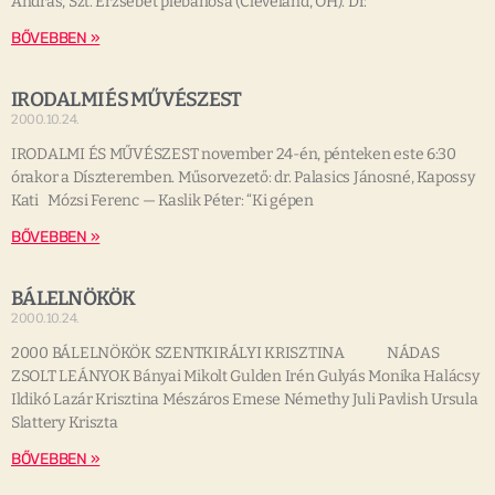
András, Szt. Erzsébet plébanosa (Cleveland, OH). Dr.
BŐVEBBEN »
IRODALMI ÉS MŰVÉSZEST
2000.10.24.
IRODALMI ÉS MŰVÉSZEST november 24-én, pénteken este 6:30
órakor a Díszteremben. Műsorvezető: dr. Palasics Jánosné, Kapossy
Kati Mózsi Ferenc — Kaslik Péter: “Ki gépen
BŐVEBBEN »
BÁLELNÖKÖK
2000.10.24.
2000 BÁLELNÖKÖK SZENTKIRÁLYI KRISZTINA NÁDAS
ZSOLT LEÁNYOK Bányai Mikolt Gulden Irén Gulyás Monika Halácsy
Ildikó Lazár Krisztina Mészáros Emese Némethy Juli Pavlish Ursula
Slattery Kriszta
BŐVEBBEN »