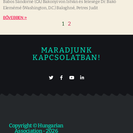
Babos Sándorné (CA) Bakonyi von István és felesége Dr. Bakó
Elemérné (Washington, D.C.) Baloghné, Petres Judit
BŐVEBBEN »
1
2
MARADJUNK
KAPCSOLATBAN!
Copyright © Hungarian
Association - 2026