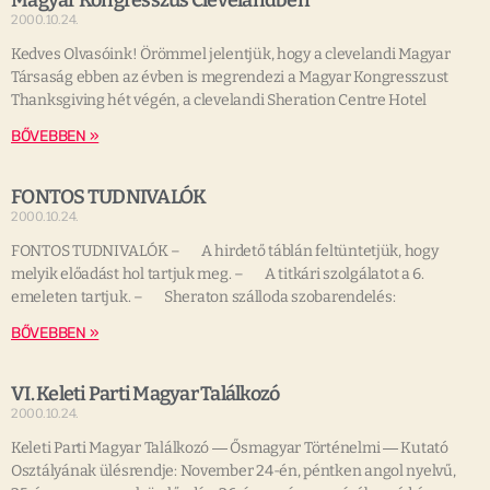
Magyar Kongresszus Clevelandben
2000.10.24.
Kedves Olvasóink! Örömmel jelentjük, hogy a clevelandi Magyar
Társaság ebben az évben is megrendezi a Magyar Kongresszust
Thanksgiving hét végén, a clevelandi Sheration Centre Hotel
BŐVEBBEN »
FONTOS TUDNIVALÓK
2000.10.24.
FONTOS TUDNIVALÓK – A hirdető táblán feltüntetjük, hogy
melyik előadást hol tartjuk meg. – A titkári szolgálatot a 6.
emeleten tartjuk. – Sheraton szálloda szobarendelés:
BŐVEBBEN »
VI. Keleti Parti Magyar Találkozó
2000.10.24.
Keleti Parti Magyar Találkozó ― Ősmagyar Történelmi ― Kutató
Osztályának ülésrendje: November 24-én, péntken angol nyelvű,