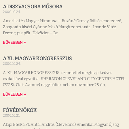
A DÍSZVACSORA MŰSORA
2000.10.24.
Amerikai és Magyar Himnusz — Buzáné Ormay Ildikó zeneszerző,
Zongorán kiséri Győriné Mező Margit zenetanár. Ima: dr. Vitéz
Ferenc, püspök Üdvözlet — Dr.
BŐVEBBEN »
A XL. MAGYAR KONGRESSZUS
2000.10.24.
A XL. MAGYAR KONGRESSZUS szeretettel meghívja kedves
családjával együtt a SHERATON CLEVELAND CITY CENTRE HOTEL
(777 St. Clair Avenue) nagy báltermében november 25-én,
BŐVEBBEN »
FŐVÉDNÖKÖK
2000.10.21.
Alapi Etelka Ft. Antal András (Cleveland) Amerikai Magyar Újság