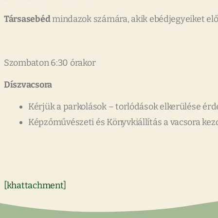
Társasebéd
mindazok számára, akik ebédjegyeiket elő
Szombaton 6:30 órakor
Díszvacsora
Kérjük a parkolások – torlódások elkerülése ér
Képzőművészeti és Könyvkiállítás a vacsora kezd
[khattachment]