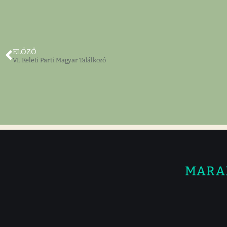
ELŐZŐ
VI. Keleti Parti Magyar Találkozó
MARA