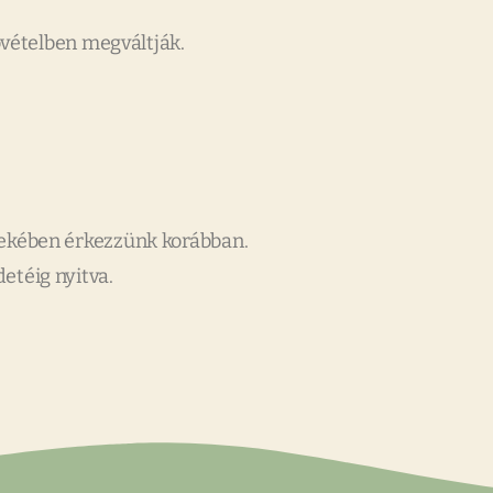
vételben megváltják.
dekében érkezzünk korábban.
etéig nyitva.