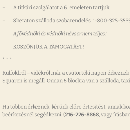
– A titkári szolgálatot a 6. emeleten tartjuk.
– Sheraton szálloda szobarendelés: 1-800-325-3535
–
A fővédnöki és védnöki névsor nem teljes!
– KÖSZÖNJÜK A TÁMOGATÁST!
* * *
Külföldről – vidékről már a csütörtöki napon érkeznek
Squaren is megáll. Onnan 6 blockra van a szálloda, ta
Ha többen érkeznek, kérünk előre értesítést, annak kö
beérkezésnél segédkezni. (
216-226-8868
, vagy írásban