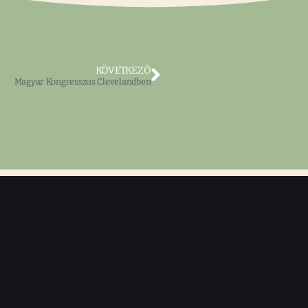
KÖVETKEZŐ
Magyar Kongresszus Clevelandben