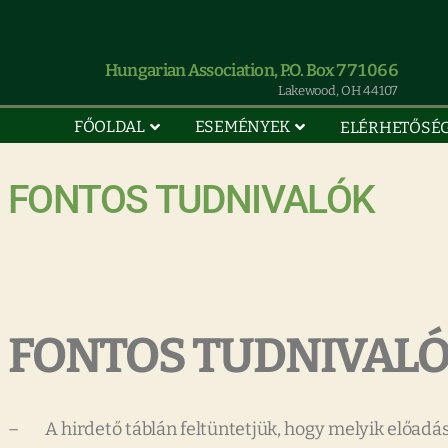
Hungarian Association, P.O. Box 771066
Lakewood, OH 44107
FŐOLDAL
ESEMÉNYEK
ELÉRHETŐSÉ
FONTOS TUDNIVALÓK
FONTOS TUDNIVAL
– A hirdető táblán feltüntetjük, hogy melyik előadás