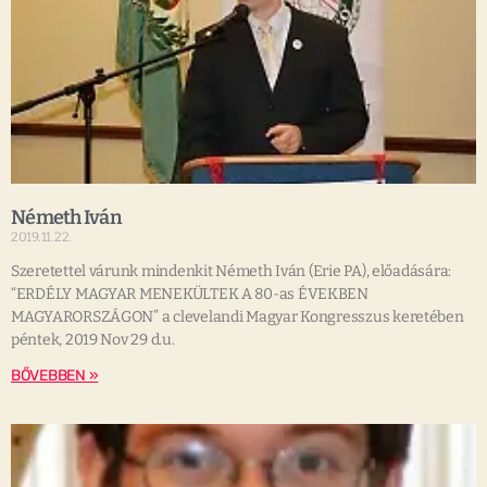
Németh Iván
2019.11.22.
Szeretettel várunk mindenkit Németh Iván (Erie PA), előadására:
“ERDÉLY MAGYAR MENEKÜLTEK A 80-as ÉVEKBEN
MAGYARORSZÁGON” a clevelandi Magyar Kongresszus keretében
péntek, 2019 Nov 29 d.u.
BŐVEBBEN »