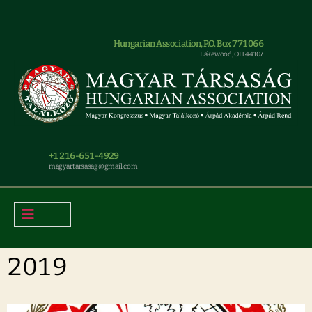
Hungarian Association, P.O. Box 771066
Lakewood, OH 44107
+1 216-651-4929
magyar.tarsasag@gmail.com
2019