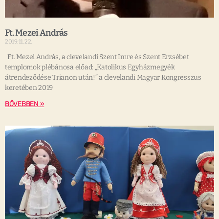
Ft. Mezei András
2019.11.22.
Ft. Mezei András, a clevelandi Szent Imre és Szent Erzsébet
templomok plébánosa előad: „Katolikus Egyházmegyék
átrendeződése Trianon után!” a clevelandi Magyar Kongresszus
keretében 2019
BŐVEBBEN »