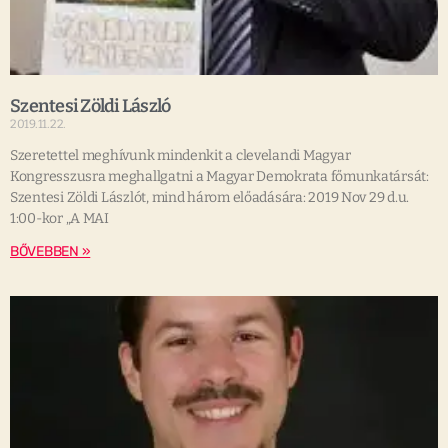
Szentesi Zöldi László
2019.11.22.
Szeretettel meghívunk mindenkit a clevelandi Magyar
Kongresszusra meghallgatni a Magyar Demokrata főmunkatársát:
Szentesi Zöldi Lászlót, mind három előadására: 2019 Nov 29 d.u.
1:00-kor „A MAI
BŐVEBBEN »