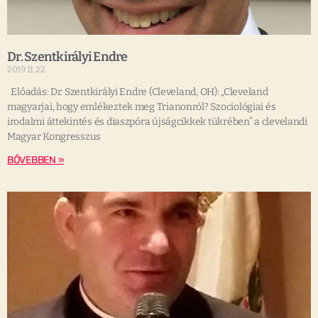
Dr. Szentkirályi Endre
2019.11.22.
Előadás: Dr. Szentkirályi Endre (Cleveland, OH): „Cleveland
magyarjai, hogy emlékeztek meg Trianonról? Szociológiai és
irodalmi áttekintés és diaszpóra újságcikkek tükrében” a clevelandi
Magyar Kongresszus
BŐVEBBEN »