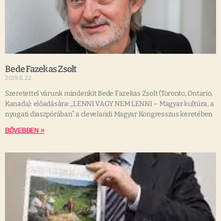
Bede Fazekas Zsolt
2019.11.22.
Szeretettel várunk mindenkit Bede Fazekas Zsolt (Toronto, Ontario,
Kanada): előadására: „LENNI VAGY NEM LENNI – Magyar kultúra, a
nyugati diaszpórában” a clevelandi Magyar Kongresszus keretében
BŐVEBBEN »