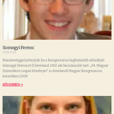
Somogyi Ferenc
2019.11.22.
Büszkeséggel jelentjük be a Kongresszus legfiatalabb előadóját:
Somogyi Ferencet (Cleveland, OH): aki beszámolót tart: „24. Magyar
Dzsembori csapat élményei” a clevelandi Magyar Kongresszus
keretében 2019
BŐVEBBEN »