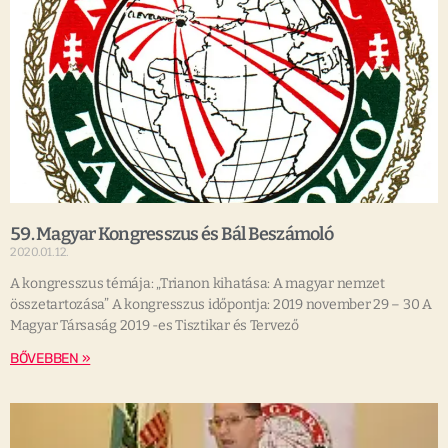
59. Magyar Kongresszus és Bál Beszámoló
2020.01.12.
A kongresszus témája: „Trianon kihatása: A magyar nemzet
összetartozása” A kongresszus időpontja: 2019 november 29 – 30 A
Magyar Társaság 2019 -es Tisztikar és Tervező
BŐVEBBEN »