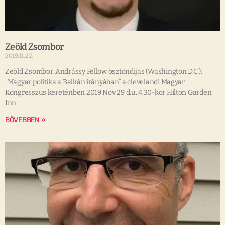
Zeöld Zsombor
2019.11.22.
Zeöld Zsombor, Andrássy Fellow ösztöndijas (Washington D.C.):
„Magyar politika a Balkán irányában” a clevelandi Magyar
Kongresszus kereténben 2019 Nov 29 d.u. 4:30-kor Hilton Garden
Inn
BŐVEBBEN »