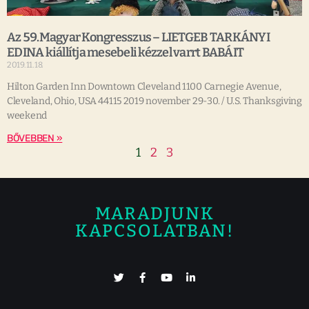
Az 59.Magyar Kongresszus – LIETGEB TARKÁNYI
EDINA kiállítja mesebeli kézzel varrt BABÁIT
2019.11.18.
Hilton Garden Inn Downtown Cleveland 1100 Carnegie Avenue,
Cleveland, Ohio, USA 44115 2019 november 29-30. / U.S. Thanksgiving
weekend
BŐVEBBEN »
1
2
3
MARADJUNK
KAPCSOLATBAN!