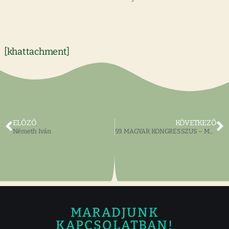
[khattachment]
ELŐZŐ
KÖVETKEZŐ
Németh Iván
59. MAGYAR KONGRESSZUS – MEGHÍVÓ & A TÁRSAS EBÉD PROGRAMJA, ÜNNEPI SZÓNOKA
MARADJUNK
KAPCSOLATBAN!