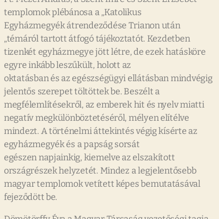
templomok plébánosa a „Katolikus
Egyházmegyék átrendeződése Trianon után
„témáról tartott átfogó tájékoztatót. Kezdetben
tizenkét egyházmegye jött létre, de ezek hatásköre
egyre inkább leszűkült, holott az
oktatásban és az egészségügyi ellátásban mindvégig
jelentős szerepet töltöttek be. Beszélt a
megfélemlítésekről, az emberek hit és nyelv miatti
negatív megkülönböztetéséről, mélyen elítélve
mindezt. A történelmi áttekintés végig kísérte az
egyházmegyék és a papság sorsát
egészen napjainkig, kiemelve az elszakított
országrészek helyzetét. Mindez a legjelentősebb
magyar templomok vetített képes bemutatásával
fejeződött be.