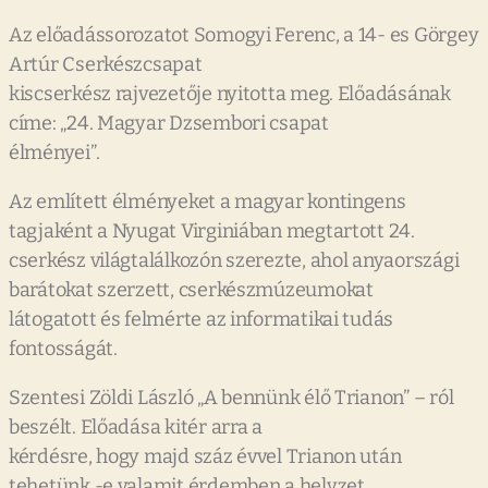
Az előadássorozatot Somogyi Ferenc, a 14- es Görgey
Artúr Cserkészcsapat
kiscserkész rajvezetője nyitotta meg. Előadásának
címe: „24. Magyar Dzsembori csapat
élményei”.
Az említett élményeket a magyar kontingens
tagjaként a Nyugat Virginiában megtartott 24.
cserkész világtalálkozón szerezte, ahol anyaországi
barátokat szerzett, cserkészmúzeumokat
látogatott és felmérte az informatikai tudás
fontosságát.
Szentesi Zöldi László „A bennünk élő Trianon” – ról
beszélt. Előadása kitér arra a
kérdésre, hogy majd száz évvel Trianon után
tehetünk -e valamit érdemben a helyzet