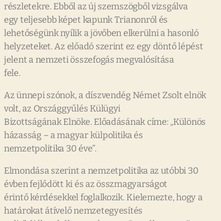
részletekre. Ebből az új szemszögből vizsgálva
egy teljesebb képet kapunk Trianonról és
lehetőségünk nyílik a jövőben elkerülni a hasonló
helyzeteket. Az előadó szerint ez egy döntő lépést
jelent a nemzeti összefogás megvalósítása
fele.
Az ünnepi szónok, a díszvendég Német Zsolt elnök
volt, az Országgyűlés Külügyi
Bizottságának Elnöke. Előadásának címe: „Különös
házasság – a magyar külpolitika és
nemzetpolitika 30 éve”.
Elmondása szerint a nemzetpolitika az utóbbi 30
évben fejlődött ki és az összmagyarságot
érintő kérdésekkel foglalkozik. Kielemezte, hogy a
határokat átívelő nemzetegyesítés