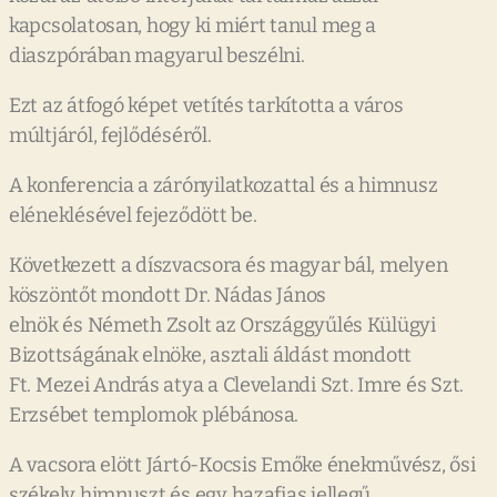
kapcsolatosan, hogy ki miért tanul meg a
diaszpórában magyarul beszélni.
Ezt az átfogó képet vetítés tarkította a város
múltjáról, fejlődéséről.
A konferencia a zárónyilatkozattal és a himnusz
eléneklésével fejeződött be.
Következett a díszvacsora és magyar bál, melyen
köszöntőt mondott Dr. Nádas János
elnök és Németh Zsolt az Országgyűlés Külügyi
Bizottságának elnöke, asztali áldást mondott
Ft. Mezei András atya a Clevelandi Szt. Imre és Szt.
Erzsébet templomok plébánosa.
A vacsora elött Jártó-Kocsis Emőke énekművész, ősi
székely himnuszt és egy hazafias jellegű