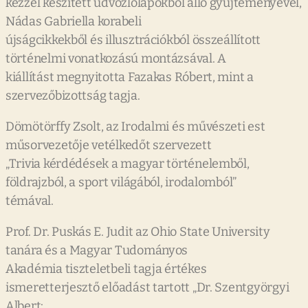
kézzel készített üdvözlőlapokból álló gyűjteményével,
Nádas Gabriella korabeli
újságcikkekből és illusztrációkból összeállított
történelmi vonatkozású montázsával. A
kiállítást megnyitotta Fazakas Róbert, mint a
szervezőbizottság tagja.
Dömötörffy Zsolt, az Irodalmi és művészeti est
műsorvezetője vetélkedőt szervezett
„Trivia kérdédések a magyar történelemből,
földrajzból, a sport világából, irodalomból”
témával.
Prof. Dr. Puskás E. Judit az Ohio State University
tanára és a Magyar Tudományos
Akadémia tiszteletbeli tagja értékes
ismeretterjesztő előadást tartott „Dr. Szentgyörgyi
Albert: