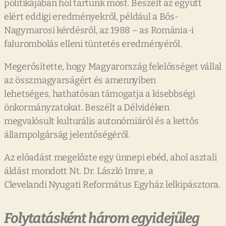
politikájában hól tartunk most. Beszélt az együtt
elért eddigi eredményekről, például a Bős-
Nagymarosi kérdésről, az 1988 – as Románia-i
falurombolás elleni tüntetés eredményéről.
Megerősítette, hogy Magyarország felelősséget vállal
az összmagyarságért és amennyiben
lehetséges, hathatósan támogatja a kisebbségi
önkormányzatokat. Beszélt a Délvidéken
megvalósult kulturális autonómiáról és a kettős
állampolgárság jelentőségéről.
Az előadást megelőzte egy ünnepi ebéd, ahol asztali
áldást mondott Nt. Dr. László Imre, a
Clevelandi Nyugati Református Egyház lelkipásztora.
Folytatásként három egyidejűleg