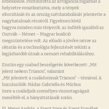
érdeklődők. Pontosította az arrogancia fogalmát a
helyzetre vonatkoztatva, mely a tények
eltorzítását és az ország szétdarabolását jelentette a
nagyhatalmak részéről. Figyelmen kívül
hagyva minden más tényezőt, az indíték igazából az
Osztrák – Német – Magyar koalíció
megszüntetése volt. Az előadó a jövőre nézve az
oktatás és a technológia fejlesztését tekinti a
legjárhatóbb útnak a nemzet rehabilitálásához.
Ezután egy szabad beszélgetés következett: „Mit
jelent nekem Trianon”, valamint
„Mit jelentett a családomnak Trianon” – témával. A
hozzászólók: Nádas Gabriella és Márkus
Imre a családjaik személyes viszontagságait
mesélték el, a hányattatásaik során.
Ft. Mezei András, a Szent Imre és Szent Erzsébet