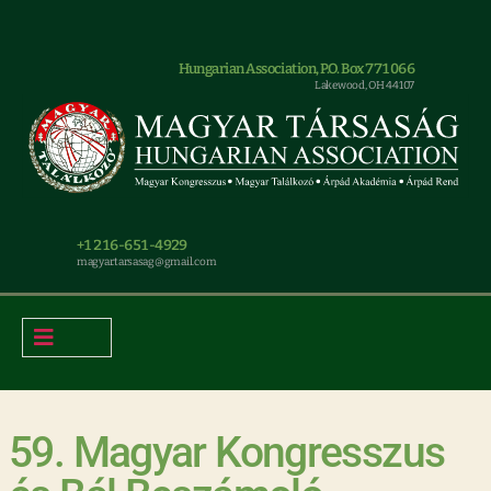
Hungarian Association, P.O. Box 771066
Lakewood, OH 44107
+1 216-651-4929
magyar.tarsasag@gmail.com
59. Magyar Kongresszus