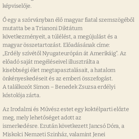
képviselője.
Ő egy a szórványban élő magyar fiatal szemszögéből
mutatta be a Trianoni Diktátum
következményeit, a túlélést, a megújulást és a
magyar összetartozást. Előadásának címe:
„Erdély szívétől Nyugateurópán át Amerikáig”. Az
előadó saját megéléseivel illusztrálta a
kisebbségi élet megtapasztalásait, a hatalom
önkényeskedéseit és az emberi összefogást.
A találkozót Simon – Benedek Zsuzsa erdélyi
kóstolója zárta.
Az Irodalmi és Művész estet egy koktélparti előzte
meg, mely lehetőséget adott az
ismerkedésre. Ezután következett Jancsó Dóra, a
Miskolci Nemzeti Szinház, valamint Jenei