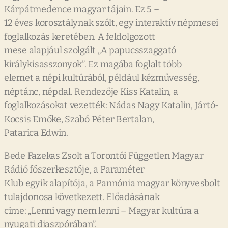
Kárpátmedence magyar tájain. Ez 5 –
12 éves korosztálynak szólt, egy interaktív népmesei
foglalkozás keretében. A feldolgozott
mese alapjául szolgált „A papucsszaggató
királykisasszonyok”. Ez magába foglalt több
elemet a népi kultúrából, például kézművesség,
néptánc, népdal. Rendezője Kiss Katalin, a
foglalkozásokat vezették: Nádas Nagy Katalin, Jártó-
Kocsis Emőke, Szabó Péter Bertalan,
Patarica Edwin.
Bede Fazekas Zsolt a Torontói Független Magyar
Rádió főszerkesztője, a Paraméter
Klub egyik alapítója, a Pannónia magyar könyvesbolt
tulajdonosa következett. Előadásának
címe: „Lenni vagy nem lenni – Magyar kultúra a
nyugati diaszpórában”.