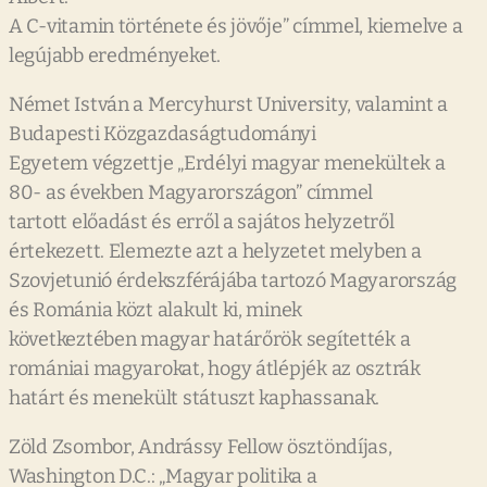
A C-vitamin története és jövője” címmel, kiemelve a
legújabb eredményeket.
Német István a Mercyhurst University, valamint a
Budapesti Közgazdaságtudományi
Egyetem végzettje „Erdélyi magyar menekültek a
80- as években Magyarországon” címmel
tartott előadást és erről a sajátos helyzetről
értekezett. Elemezte azt a helyzetet melyben a
Szovjetunió érdekszférájába tartozó Magyarország
és Románia közt alakult ki, minek
következtében magyar határőrök segítették a
romániai magyarokat, hogy átlépjék az osztrák
határt és menekült státuszt kaphassanak.
Zöld Zsombor, Andrássy Fellow ösztöndíjas,
Washington D.C.: „Magyar politika a