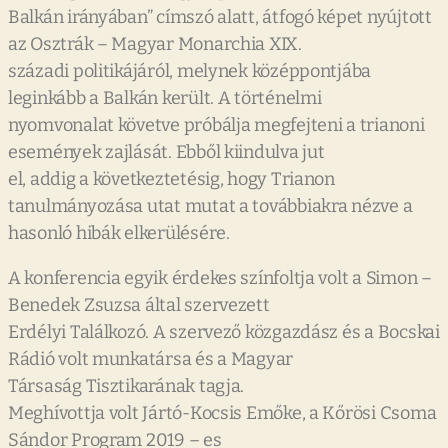
Balkán irányában” címszó alatt, átfogó képet nyújtott
az Osztrák – Magyar Monarchia XIX.
századi politikájáról, melynek középpontjába
leginkább a Balkán került. A történelmi
nyomvonalat követve próbálja megfejteni a trianoni
események zajlását. Ebből kiindulva jut
el, addig a következtetésig, hogy Trianon
tanulmányozása utat mutat a továbbiakra nézve a
hasonló hibák elkerülésére.
A konferencia egyik érdekes színfoltja volt a Simon –
Benedek Zsuzsa által szervezett
Erdélyi Találkozó. A szervező közgazdász és a Bocskai
Rádió volt munkatársa és a Magyar
Társaság Tisztikarának tagja.
Meghívottja volt Jártó-Kocsis Emőke, a Kőrösi Csoma
Sándor Program 2019 – es