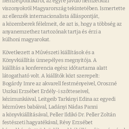
nemzetpolitikáról, az egyre javuló nemzetközi
viszonyokról Magyarország tekintetében. Ismertette
az ellenzék internacionalista álláspontját,
a közemberek félelmeit, de azt is, hogy a többség az
anyanemzethez tartozónak tartja és érzi a
külhoni magyarokat.
Következett a Művészeti kiállítások és a
Könyvkiállítás ünnepélyes megnyitója. A
kiállítás a konferencia egész időtartama alatt
látogatható volt. A kiállítók közt szerepelt:
Bogárdy Imre az akvarell festményeivel, Oroszné
Uszkai Erzsébet Erdély-i szőtteseivel,
kézimunkáival, Leitgeib Tarkányi Edina az egyedi
kézműves babáival, Ladányi Nádas Panni
a könyvkiállításával, Peller Ildikó Dr. Peller Zoltán
festészeti hagyatékával, Révy Erzsébet