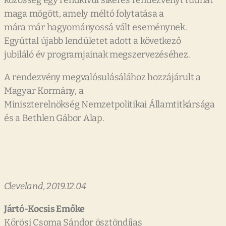
közösség egy rendkívül sikeres rendezvényt tudhat
maga mögött, amely méltó folytatása a
mára már hagyományossá vált eseménynek.
Egyúttal újabb lendületet adott a következő
jubiláló év programjainak megszervezéséhez.
A rendezvény megvalósulásálához hozzájárult a
Magyar Kormány, a
Miniszterelnökség Nemzetpolitikai Államtitkársága
és a Bethlen Gábor Alap.
Cleveland, 2019.12.04
Jártó-Kocsis Emőke
Kőrösi Csoma Sándor ösztöndíjas