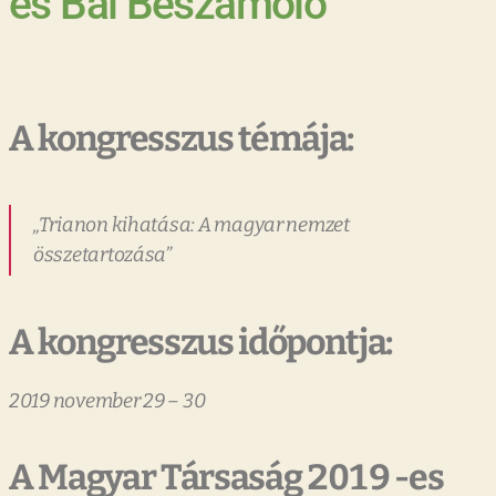
és Bál Beszámoló
A kongresszus témája:
„Trianon kihatása: A magyar nemzet
összetartozása”
A kongresszus időpontja:
2019 november 29 – 30
A Magyar Társaság 2019 -es