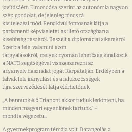
javításáért. Elmondása szerint az autonómia nagyon
szép gondolat, de jelenleg nincs rá
kivitelezési mód. Rendkívül fontosnak látja a
parlamenti képviseletet az illető országban a
kisebbség részéről. Beszélt a diplomáciai sikerekről
Szerbia fele, valamint azon
tárgyalásokról, melyek nyomán lehetőség kínálkozik
a NATO segítségével visszaszerezni az
anyanyelv használat jogát Kárpátalján. Erdélyben a
falvak fele irányulást és a faluközösségek
újra szerveződését látja elérhetőnek.
„A bennünk élő Trianont akkor tudjuk ledönteni, ha
minden magyart egyenlőnek tartunk.” –
mondta végezetül.
A gyermekprogram témája volt: Barangolás a