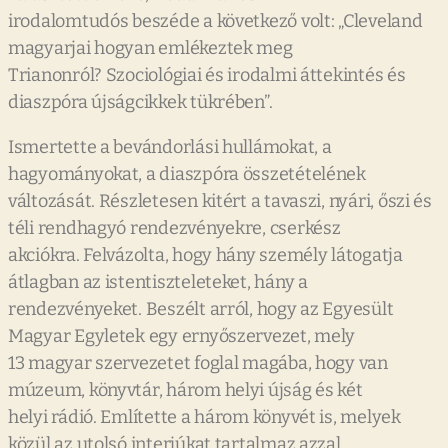
irodalomtudós beszéde a következő volt: „Cleveland
magyarjai hogyan emlékeztek meg
Trianonról? Szociológiai és irodalmi áttekintés és
diaszpóra újságcikkek tükrében”.
Ismertette a bevándorlási hullámokat, a
hagyományokat, a diaszpóra összetételének
változását. Részletesen kitért a tavaszi, nyári, őszi és
téli rendhagyó rendezvényekre, cserkész
akciókra. Felvázolta, hogy hány személy látogatja
átlagban az istentiszteleteket, hány a
rendezvényeket. Beszélt arról, hogy az Egyesült
Magyar Egyletek egy ernyőszervezet, mely
13 magyar szervezetet foglal magába, hogy van
múzeum, könyvtár, három helyi újság és két
helyi rádió. Említette a három könyvét is, melyek
közül az utolsó interjúkat tartalmaz azzal