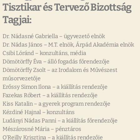
Tisztikar és Tervező Bizottság
Tagjai:
Dr. Nádasné Gabriella – ügyvezető elnök
Dr. Nádas János – M.T. elnök, Árpád Akadémia elnök
Csibi Lóránd – konzultáns, média
Dömötörffy Éva – álló fogadás főrendezője
Dömötörffy Zsolt – az Irodalom és Művészest
műsorvezetője
Erőssy Simon Ilona – a kiállítás rendezője
Fazekas Róbert – a kiállítás rendezője
Kiss Katalin – a gyerek program rendezője
Kézdiné Hajnal – konzultáns
Ludányi Nádas Panni – a kiállítás főrendezője
Mészárosné Mária – pénztáros
O’Reilly Krisztina – a kiállítás rendezője