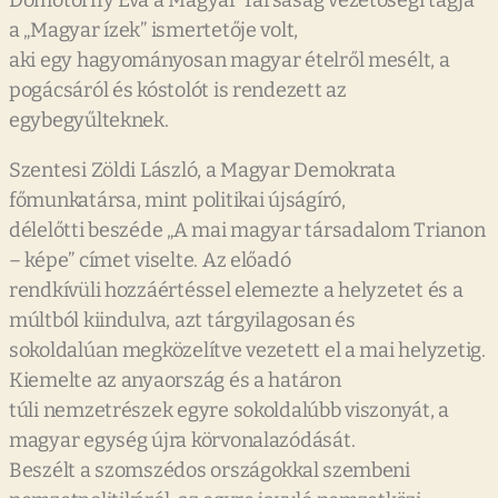
Dömötörffy Éva a Magyar Társaság vezetőségi tagja
a „Magyar ízek” ismertetője volt,
aki egy hagyományosan magyar ételről mesélt, a
pogácsáról és kóstolót is rendezett az
egybegyűlteknek.
Szentesi Zöldi László, a Magyar Demokrata
főmunkatársa, mint politikai újságíró,
délelőtti beszéde „A mai magyar társadalom Trianon
– képe” címet viselte. Az előadó
rendkívüli hozzáértéssel elemezte a helyzetet és a
múltból kiindulva, azt tárgyilagosan és
sokoldalúan megközelítve vezetett el a mai helyzetig.
Kiemelte az anyaország és a határon
túli nemzetrészek egyre sokoldalúbb viszonyát, a
magyar egység újra körvonalazódását.
Beszélt a szomszédos országokkal szembeni