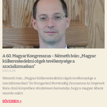
A 60. Magyar Kongresszus – Németh Iván: „Magyar
külkereskedelmi cégek tevékenysége a
szocializmusban”
2021.11.06.
Németh Iván: „Magyar külkereskedelmi cégek tevékenysége a
szocializmusban” (in Hungarian) Borvendég Zsuzsanna Az Impexek
Kora című könyvében részletesen bemutatja, hogy a magyar állami
vezetés miért
BŐVEBBEN »