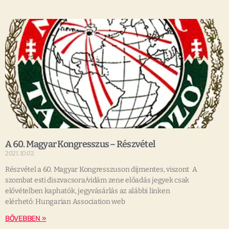
A 60. Magyar Kongresszus – Részvétel
2021.10.02.
Részvétel a 60. Magyar Kongresszuson dijmentes, viszont A
szombat esti diszvacsora/vidám zene előadás jegyek csak
elővételben kaphatók, jegyvásárlás az alábbi linken
elérhető: Hungarian Association web
BŐVEBBEN »