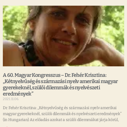
A 60. Magyar Kongresszus – Dr. Fehér Krisztina:
„Kétnyelvűség és származási nyelv amerikai magyar
gyerekeknél, szülői dilemmák és nyelvészeti
eredmények”
2021.11.06.
Dr. Fehér Krisztina: „Kétnyelvűség és származási nyelv amerikai
magyar gyerekeknél, szülői dilemmák és nyelvészeti eredmények”
(in Hungarian) Az előadás azokat a szülői dilemmákat járja körül,