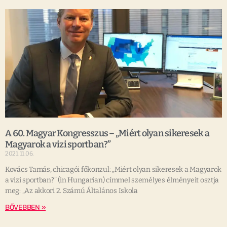
A 60. Magyar Kongresszus – „Miért olyan sikeresek a
Magyarok a vizi sportban?”
2021.11.06.
Kovács Tamás, chicagói főkonzul: „Miért olyan sikeresek a Magyarok
a vizi sportban?” (in Hungarian) címmel személyes élményeit osztja
meg: „Az akkori 2. Számú Általános Iskola
BŐVEBBEN »