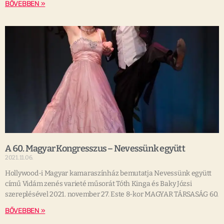
BŐVEBBEN »
A 60. Magyar Kongresszus – Nevessünk együtt
2021.11.06.
Hollywood-i Magyar kamaraszínház bemutatja Nevessünk együtt
című Vidám zenés varieté műsorát Tóth Kinga és Baky Józsi
szereplésével 2021. november 27. Este 8-kor MAGYAR TÁRSASÁG 60.
BŐVEBBEN »