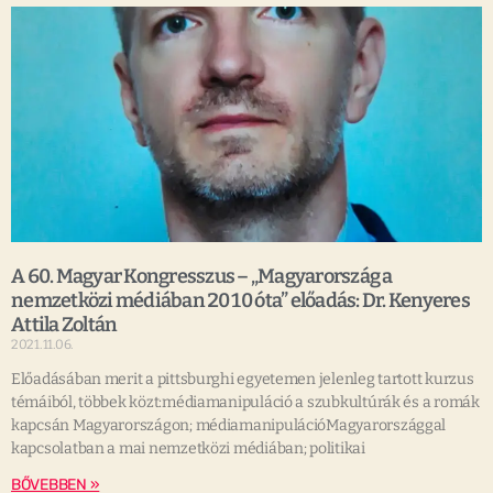
A 60. Magyar Kongresszus – „Magyarország a
nemzetközi médiában 2010 óta” előadás: Dr. Kenyeres
Attila Zoltán
2021.11.06.
Előadásában merit a pittsburghi egyetemen jelenleg tartott kurzus
témáiból, többek közt:médiamanipuláció a szubkultúrák és a romák
kapcsán Magyarországon; médiamanipulációMagyarországgal
kapcsolatban a mai nemzetközi médiában; politikai
BŐVEBBEN »