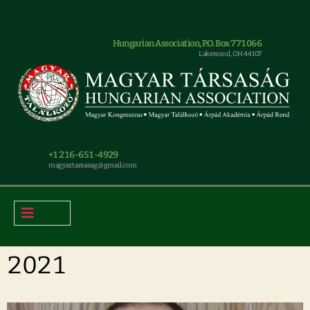
Hungarian Association, P.O. Box 771066
Lakewood, OH 44107
+1 216-651-4929
magyar.tarsasag@gmail.com
2021