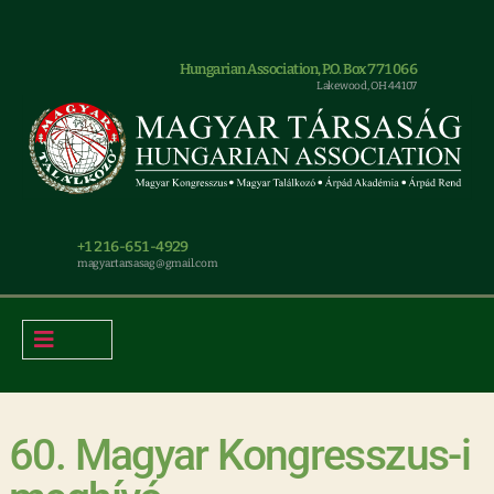
Hungarian Association, P.O. Box 771066
Lakewood, OH 44107
+1 216-651-4929
magyar.tarsasag@gmail.com
60. Magyar Kongresszus-i