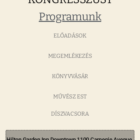
Programunk
ELŐADÁSOK
MEGEMLÉKEZÉS
KÖNYVVÁSÁR
MŰVÉSZ EST
DÍSZVACSORA
Hilton Garden Inn Downtown 1100 Carnegie Avenue,