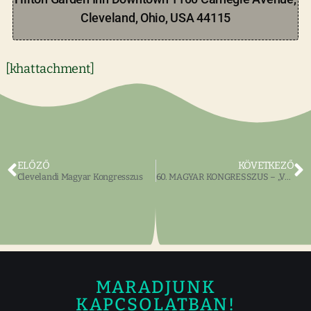
Cleveland, Ohio, USA 44115
[khattachment]
ELŐZŐ
KÖVETKEZŐ
Clevelandi Magyar Kongresszus
60. MAGYAR KONGRESSZUS – „Voltunk és Leszünk”
MARADJUNK
KAPCSOLATBAN!