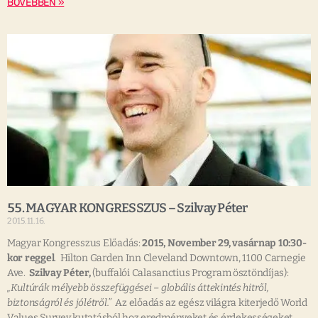
BŐVEBBEN »
55. MAGYAR KONGRESSZUS – Szilvay Péter
2015.11.16.
Magyar Kongresszus Előadás:
2015, November 29, vasárnap 10:30-
kor reggel
. Hilton Garden Inn Cleveland Downtown, 1100 Carnegie
Ave.
Szilvay Péter,
(buffalói Calasanctius Program ösztöndíjas):
„Kultúrák mélyebb összefüggései – globális áttekintés hitről,
biztonságról és jólétről.”
Az előadás az egész világra kiterjedő World
Values Survey kutatásból hoz eredményeket és érdekességeket.