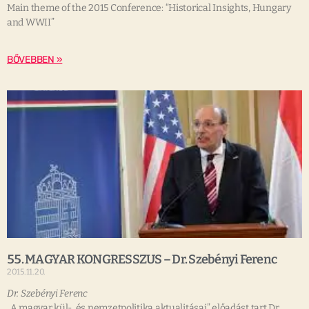
Main theme of the 2015 Conference: “Historical Insights, Hungary
and WWII”
BŐVEBBEN »
55. MAGYAR KONGRESSZUS – Dr. Szebényi Ferenc
2015.11.20.
Dr. Szebényi Ferenc
„A magyar kül-, és nemzetpolitika aktualitásai” előadást tart Dr.