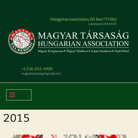
Hungarian Association, P.O. Box 771066
Lakewood, OH 44107
+1 216-651-4929
magyar.tarsasag@gmail.com
2015