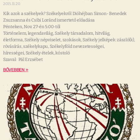
2015.11.20.
Kik azok a székelyek? Székelyekről Dióhéjban Simon- Benedek
Zsuzsanna és Csibi Loránd ismertető előadása
Pénteken, Nov. 27-én 5:00-től
Történelem, legendavilág, Székely társadalom, hitvilág,
életforma, Székely népviselet, szokások, Székely jelképek: zászló(k),
róvásírás, székelykapu, Székelyföld nevezetességei,
hírességei, Székely ételek, kóstoló
Szaval: Pál Erzsébet
BŐVEBBEN »