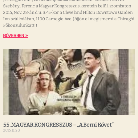
Szebényi Ferenc a Magyar Kongresszus keretein belül, szombaton
2015, Nov. 28-án d.u. 3:45-kor a Cleveland Hilton Downtown Garden
Inn szállodában, 1100 Carnegie Ave. Jöjjön el megismerni a Chicagói
Főkonzulunkat!!!
BŐVEBBEN »
55. MAGYAR KONGRESSZUS – „A Berni Követ”
2015.11.20.