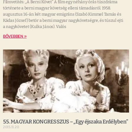
Filmvetités: „A Berni Követ” A film egy néhány órás túszdráma
története a berni magyar követség elleni támadásról. 1958.
augusztus 16-án két magyar emigráns (Szabó Kimmel Tamás és
Kádas József) betör a berni magyar nagykövetségre, és túszul ejti
a nagykövetet (Kulka János). Valós
BŐVEBBEN »
55. MAGYAR KONGRESSZUS – „Egy éjszaka Erdélyben”
2015.11.20.