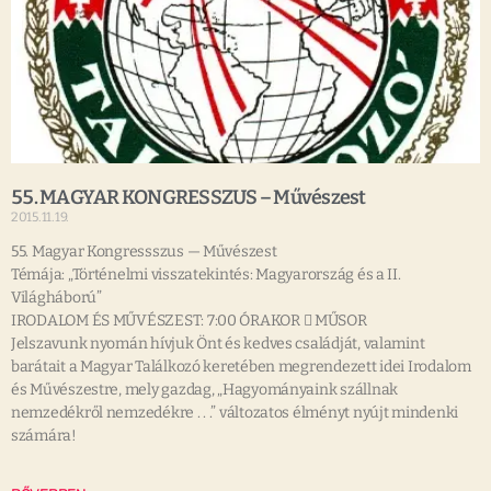
55. MAGYAR KONGRESSZUS – Művészest
2015.11.19.
55. Magyar Kongressszus — Művészest
Témája: „Történelmi visszatekintés: Magyarország és a II.
Világháború”
IRODALOM ÉS MŰVÉSZEST: 7:00 ÓRAKOR  MŰSOR
Jelszavunk nyomán hívjuk Önt és kedves családját, valamint
barátait a Magyar Találkozó keretében megrendezett idei Irodalom
és Művészestre, mely gazdag, „Hagyományaink szállnak
nemzedékről nemzedékre . . .” változatos élményt nyújt mindenki
számára!