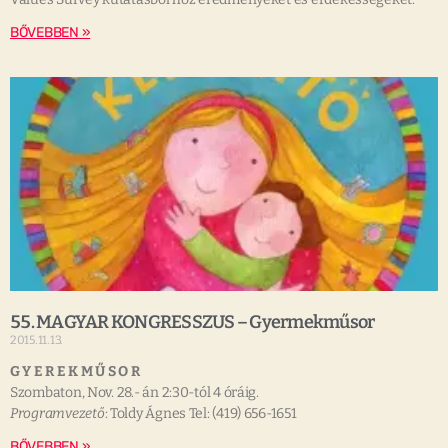
BŐVEBBEN »
55. MAGYAR KONGRESSZUS – Gyermekműsor
2015.11.13.
G Y E R E K M Ű S O R
Szombaton
, Nov. 28.- án 2:30-tól 4 óráig.
Programvezet
ő
: Toldy
Á
gnes
Tel: (419) 656-1651
BŐVEBBEN »