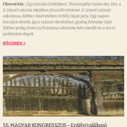
Filmvetítés
: „Egy éjszaka Erdélyben”; főszereplője Szeleczky Zita: a
II. József császár idejében játszódó történet. II. József császár
adjutánsa, Kléber, kíséretében Erdély útjait járja. Egy napon
kocsijuk eltörik, így a császár álruhában, gyalog folytatja útját,
Kléber pedig Alvinczy Krisztina udvarába kérezkedik be a kocsi
javíttatása végett
BŐVEBBEN »
55. MAGYAR KONGRESSZUS – Erdélyi találkozó