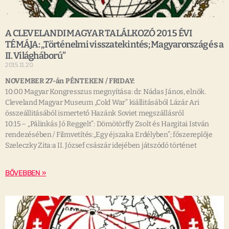
A CLEVELANDI MAGYAR TALÁLKOZÓ 2015 ÉVI
TÉMÁJA: „Történelmi visszatekintés; Magyarország és a
II. Világháború”
2015.11.20.
NOVEMBER 27-án PÉNTEKEN / FRIDAY:
10:00 Magyar Kongresszus megnyítása: dr. Nádas János, elnök.
Cleveland Magyar Museum „Cold War” kiállitásából Lázár Ari
összeállitásából ismertető Hazánk Soviet megszállásról
10:15 – „Pálinkás Jó Reggelt”: Dömötörffy Zsolt és Hargitai István
rendezésében / Filmvetítés:„Egy éjszaka Erdélyben”; főszereplője
Szeleczky Zita:a II. József császár idejében játszódó történet
BŐVEBBEN »