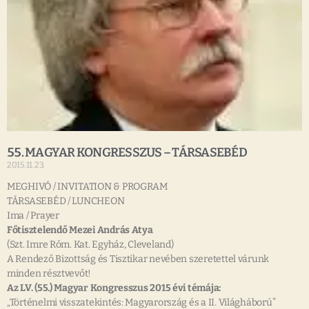
55. MAGYAR KONGRESSZUS – TÁRSASEBÉD
2015.11.23.
MEGHIVÓ / INVITATION & PROGRAM
TÁRSASEBÉD / LUNCHEON
Ima / Prayer
Főtisztelendő Mezei András Atya
(Szt. Imre Róm. Kat. Egyház, Cleveland)
A Rendező Bizottság és Tisztikar nevében szeretettel várunk
minden résztvevőt!
Az LV. (55.) Magyar Kongresszus 2015 évi témája:
„Történelmi visszatekintés: Magyarország és a II. Világháború”