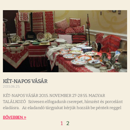
KÉT-NAPOS VÁSÁR
2015.06.25.
KÉT-NAPOS VÁSÁR 2O15. NOVEMBER 27-28 55. MAGYAR
TALÁLKOZÓ Szivesen elfogadunk cserepet, hímzést és porcelánt
eladásra. Az eladandó tárgyakat kérjük hozzák be péntek reggel
BŐVEBBEN »
1
2