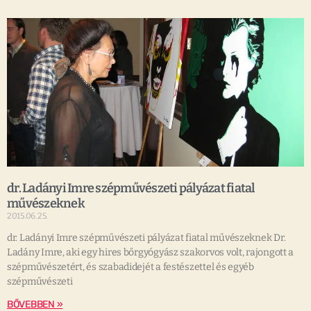
dr. Ladányi Imre szépművészeti pályázat fiatal
művészeknek
2015.06.25.
dr. Ladányi Imre szépművészeti pályázat fiatal művészeknek Dr.
Ladány Imre, aki egy hires bőrgyógyász szakorvos volt, rajongott a
szépművészetért, és szabadidejét a festészettel és egyéb
szépművészeti
BŐVEBBEN »