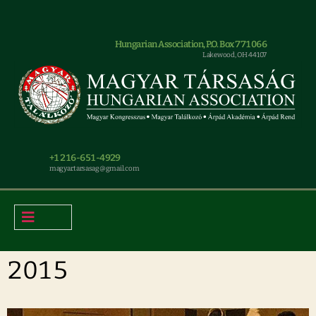
Hungarian Association, P.O. Box 771066
Lakewood, OH 44107
+1 216-651-4929
magyar.tarsasag@gmail.com
2015