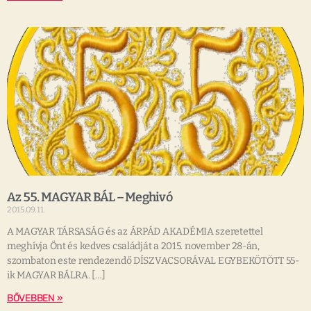
Az 55. MAGYAR BÁL – Meghivó
2015.09.11.
A MAGYAR TÁRSASÁG és az ÁRPÁD AKADÉMIA szeretettel
meghívja Önt és kedves családját a 2015. november 28-án,
szombaton este rendezendő DÍSZVACSORÁVAL EGYBEKÖTÖTT 55-
ik MAGYAR BÁLRA. […]
BŐVEBBEN »