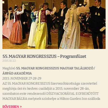
55. MAGYAR KONGRESSZUS – Programfüzet
2015.10.22.
Meghívó
55. MAGYAR KONGRESSZUS MAGYAR TALÁLKOZÓ /
ÁRPÁD AKADÉMIA
2015. NOVEMBER 27-28-29
AZ 55. MAGYAR KONGRESSZUS Szervezőbizottsága szeretettel
meghívja önt és kedves családját a 2015. november 28-án,
szombaton este rendezendő DÍSZVACSORÁVAL EGYBEKÖTÖTT
MAGYAR BÁLRA melynek színhelye a Hilton Garden Inn szálloda
BŐVEBBEN »