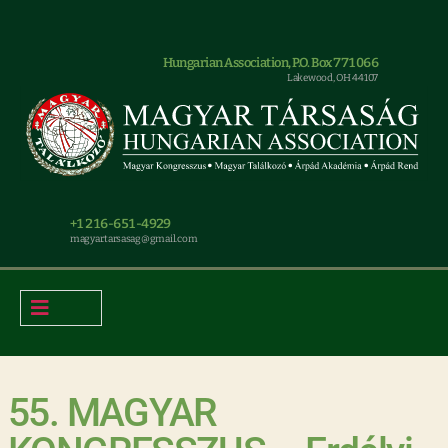
Hungarian Association, P.O. Box 771066
Lakewood, OH 44107
+1 216-651-4929
magyar.tarsasag@gmail.com
55. MAGYAR