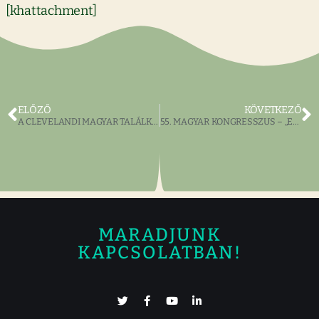
[khattachment]
ELŐZŐ
KÖVETKEZŐ
A CLEVELANDI MAGYAR TALÁLKOZÓ 2015 ÉVI TÉMÁJA: „Történelmi visszatekintés; Magyarország és a II. Világháború”
55. MAGYAR KONGRESSZUS – „Egy éjszaka Erdélyben”
MARADJUNK
KAPCSOLATBAN!