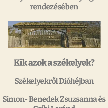
rendezésében
Kik azok a székelyek?
Székelyekről Dióhéjban
Simon- Benedek Zsuzsanna és