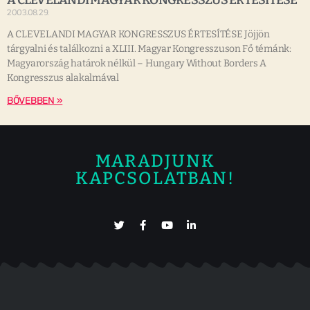
A CLEVELANDI MAGYAR KONGRESSZUS ÉRTESÍTÉSE
2003.08.29.
A CLEVELANDI MAGYAR KONGRESSZUS ÉRTESÍTÉSE Jöjjön
tárgyalni és találkozni a XLIII. Magyar Kongresszuson Fő témánk:
Magyarország határok nélkül – Hungary Without Borders A
Kongresszus alakalmával
BŐVEBBEN »
MARADJUNK
KAPCSOLATBAN!