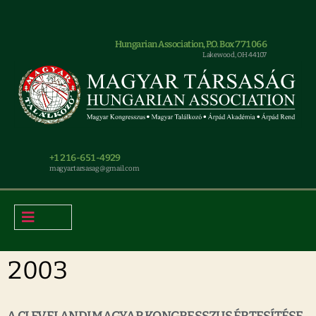
Hungarian Association, P.O. Box 771066
Lakewood, OH 44107
+1 216-651-4929
magyar.tarsasag@gmail.com
2003