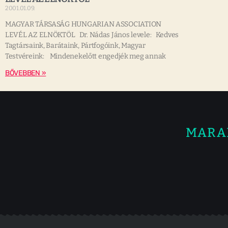
2001.01.09.
MAGYAR TÁRSASÁG HUNGARIAN ASSOCIATION
LEVÉL AZ ELNÖKTÖL Dr. Nádas János levele: Kedves
Tagtársaink, Barátaink, Pártfogóink, Magyar
Testvéreink: Mindenekelőtt engedjék meg annak
BŐVEBBEN »
MARA