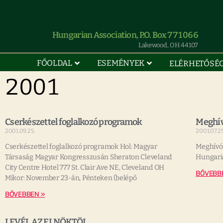
Hungarian Association, P.O. Box 771066
Lakewood, OH 44107
FŐOLDAL
ESEMÉNYEK
ELÉRHETŐSÉ
2001
Cserkészettel foglalkozó programok
Meghív
2001.09.25.
2001.07.25
Cserkészettel foglalkozó programok Hol: Magyar
Meghívó 
Társaság Magyar Kongresszusán Sheraton Cleveland
Hungari
City Centre Hotel 777 St. Clair Ave NE, Cleveland OH
BŐVEBB
Mikor: November 23-án, Pénteken (belépő
BŐVEBBEN »
LEVÉL AZ ELNÖKTÖL