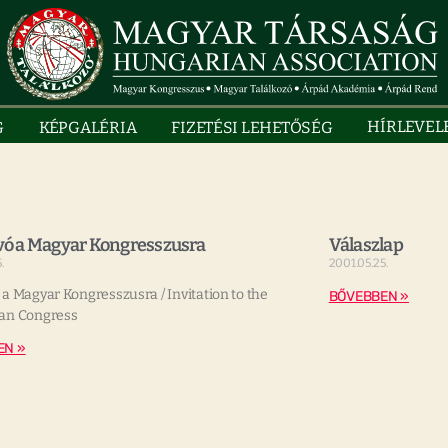
HÍRLEVEL
G
KÉPGALÉRIA
FIZETÉSI LEHETŐSÉG
ó a Magyar Kongresszusra
Válaszlap
.
2001.05.25.
a Magyar Kongresszusra / Invitation to the
BŐVEBBEN »
an Congress
EN »