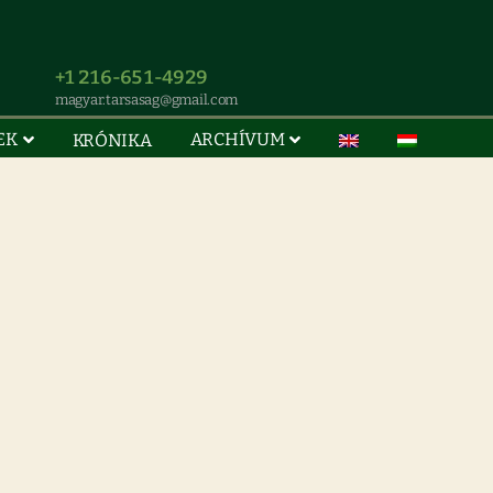
+1 216-651-4929
magyar.tarsasag@gmail.com
EK
ARCHÍVUM
KRÓNIKA