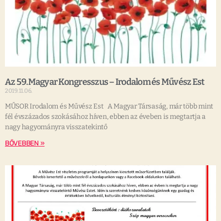
Az 59.Magyar Kongresszus – Irodalom és Művész Est
2019.11.06.
MŰSOR Irodalom és Művész Est A Magyar Társaság, már több mint
fél évszázados szokásához híven, ebben az éveben is megtartja a
nagy hagyományra visszatekintő
BŐVEBBEN »