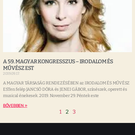
A 59. MAGYAR KONGRESSZUS – IRODALOM ÉS
MŰVÉSZ EST
2019.09.17.
A MAGYAR TÁRSASÁG RENDEZÉSÉBEN az IRODALOM ÉS MŰVÉSZ
ESTen felép JANCSÓ DÓRA és JENEI GÁBOR, színészek, operett és
musical énekesek. 2019. November 29. Péntek este
BŐVEBBEN »
1
2
3