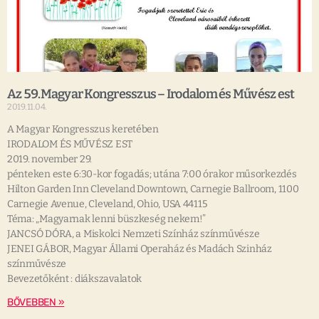
Az 59.Magyar Kongresszus – Irodalom és Művész est
2019.11.04.
A Magyar Kongresszus keretében
IRODALOM ÉS MŰVÉSZ EST
2019. november 29.
pénteken este 6:30-kor fogadás; utána 7:00 órakor műsorkezdés
Hilton Garden Inn Cleveland Downtown, Carnegie Ballroom, 1100
Carnegie Avenue, Cleveland, Ohio, USA 44115
Téma: „Magyarnak lenni büszkeség nekem!”
JANCSÓ DÓRA, a Miskolci Nemzeti Színház színművésze
JENEI GÁBOR, Magyar Állami Operaház és Madách Szinház
színművésze
Bevezetőként : diákszavalatok
BŐVEBBEN »