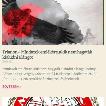
Trianon – Mindazok emlékére, akik nem hagyták
kialudni a lángot
2019.11.01.
Mindazok emlékére, akik nem hagyták kialudni a lángot Koltay
Gábor, Koltay Gergely Ősbemutató | Budapest, Hősök tere 2018.
Június 22., 23. Közreműködő színészek és énekesek
BŐVEBBEN »