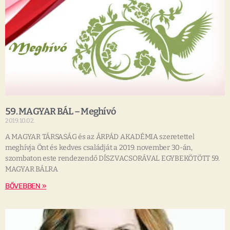
59. MAGYAR BÁL – Meghívó
2019.10.02.
A MAGYAR TÁRSASÁG és az ÁRPÁD AKADÉMIA szeretettel
meghívja Önt és kedves családját a 2019. november 30-án,
szombaton este rendezendő DÍSZVACSORÁVAL EGYBEKÖTÖTT 59.
MAGYAR BÁLRA
BŐVEBBEN »