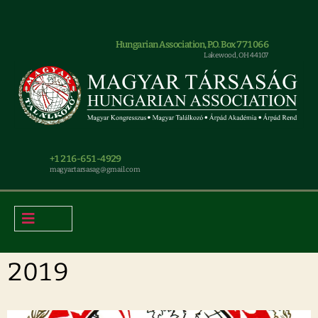
Hungarian Association, P.O. Box 771066
Lakewood, OH 44107
+1 216-651-4929
magyar.tarsasag@gmail.com
2019