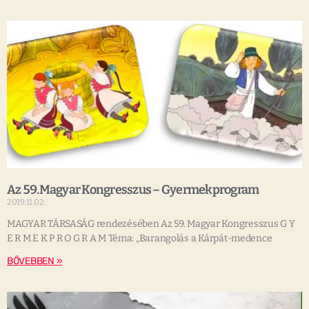
Az 59.Magyar Kongresszus – Gyermekprogram
2019.11.02.
MAGYAR TÁRSASÁG rendezésében Az 59. Magyar Kongresszus G Y
E R M E K P R O G R A M Téma: „Barangolás a Kárpát-medence
BŐVEBBEN »