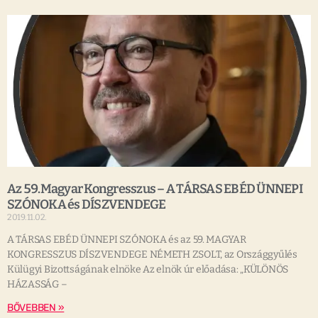
Az 59.Magyar Kongresszus – A TÁRSAS EBÉD ÜNNEPI
SZÓNOKA és DÍSZVENDEGE
2019.11.02.
A TÁRSAS EBÉD ÜNNEPI SZÓNOKA és az 59. MAGYAR
KONGRESSZUS DÍSZVENDEGE NÉMETH ZSOLT, az Országgyűlés
Külügyi Bizottságának elnöke Az elnök úr előadása: „KÜLÖNÖS
HÁZASSÁG –
BŐVEBBEN »