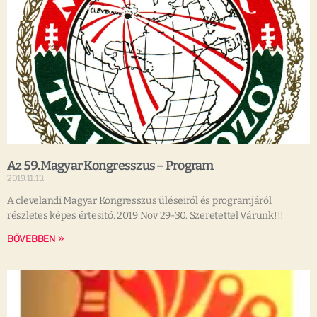
Az 59.Magyar Kongresszus – Program
2019.11.13.
A clevelandi Magyar Kongresszus üléseiről és programjáról
részletes képes értesitő. 2019 Nov 29-30. Szeretettel Várunk!!!
BŐVEBBEN »