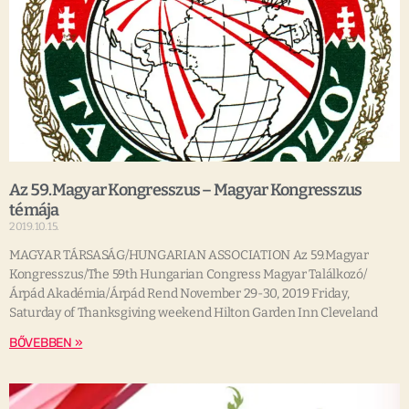
Az 59.Magyar Kongresszus – Magyar Kongresszus
témája
2019.10.15.
MAGYAR TÁRSASÁG/HUNGARIAN ASSOCIATION Az 59.Magyar
Kongresszus/The 59th Hungarian Congress Magyar Találkozó/
Árpád Akadémia/Árpád Rend November 29-30, 2019 Friday,
Saturday of Thanksgiving weekend Hilton Garden Inn Cleveland
BŐVEBBEN »