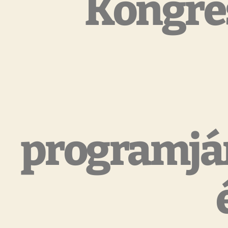
Kongres
programjár