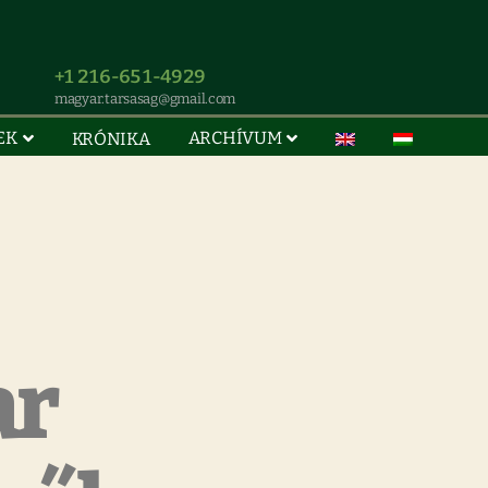
+1 216-651-4929
magyar.tarsasag@gmail.com
EK
ARCHÍVUM
KRÓNIKA
ar