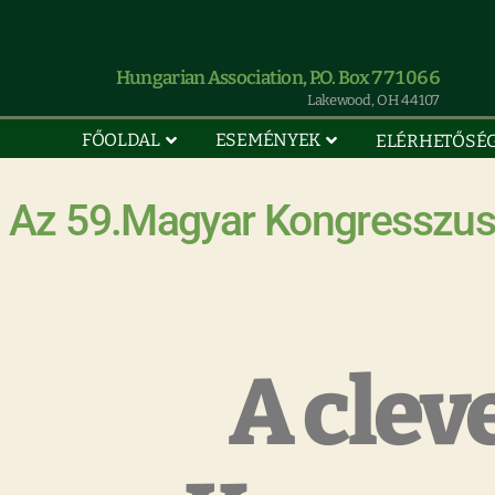
Hungarian Association, P.O. Box 771066
Lakewood, OH 44107
FŐOLDAL
ESEMÉNYEK
ELÉRHETŐSÉ
Az 59.Magyar Kongresszus
A clev