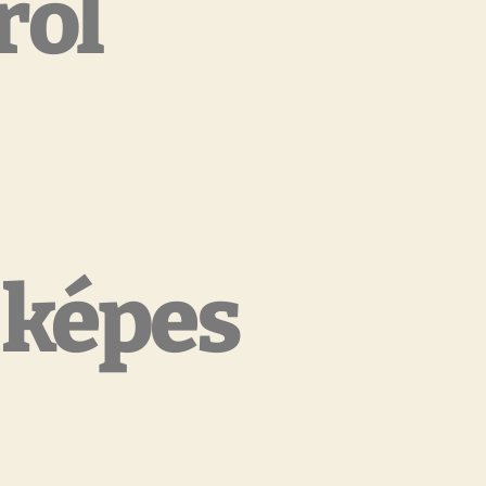
ről
 képes