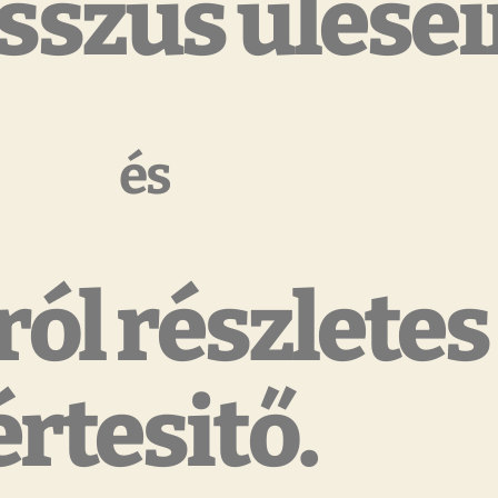
szus ülései
és
ól részletes
értesitő.