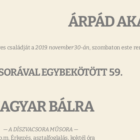
ÁRPÁD AK
es családját a
2019. november 30-án
, szombaton este r
SORÁVAL EGYBEKÖTÖTT 59.
AGYAR BÁLRA
— A DÍSZVACSORA MŰSORA —
p.m. Érkezés, asztalfoglalás, koktél óra