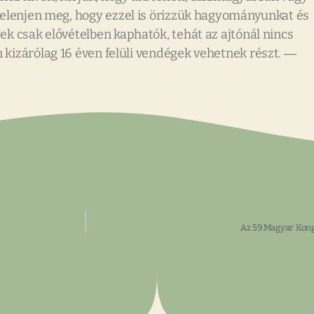
elenjen meg, hogy ezzel is örizzük hagyományunkat és
ek csak elővételben kaphatók, tehát az ajtónál nincs
n kizárólag 16 éven felüli vendégek vehetnek részt. ―
Az 59.Magyar Kon