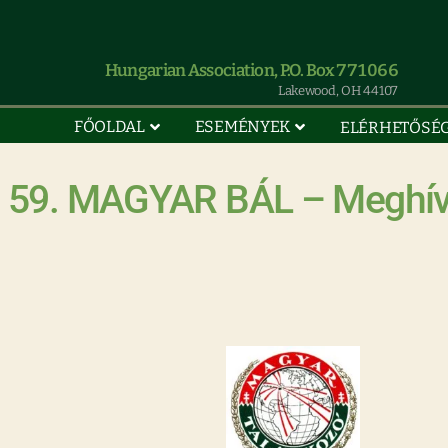
Hungarian Association, P.O. Box 771066
Lakewood, OH 44107
FŐOLDAL
ESEMÉNYEK
ELÉRHETŐSÉ
59. MAGYAR BÁL – Meghí