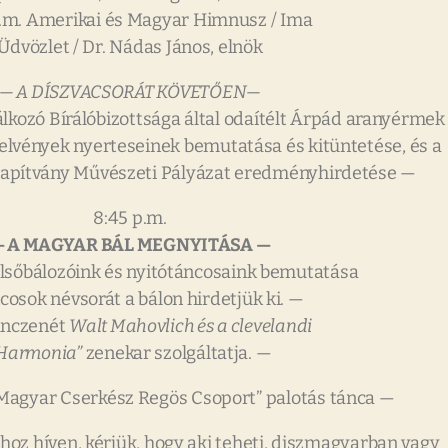
.m. Amerikai és Magyar Himnusz / Ima
Üdvözlet / Dr. Nádas János, elnök
— A DÍSZVACSORÁT KÖVETŐEN—
lkozó Bírálóbizottsága által odaítélt Árpád aranyérmek
elvények nyerteseinek bemutatása és kitüntetése, és a
lapítvány Művészeti Pályázat eredményhirdetése —
8:45 p.m.
— A MAGYAR BÁL MEGNYITÁSA —
lsőbálozóink és nyitótáncosaink bemutatása
cosok névsorát a bálon hirdetjük ki. —
ánczenét
Walt Mahovlich és a clevelandi
Harmonia”
zenekar szolgáltatja. —
 Magyar Cserkész Regös Csoport” palotás tánca —
hoz híven, kérjük, hogy aki teheti, diszmagyarban vagy