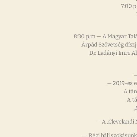
7:00 p
8:30 p.m.— A Magyar Talá
Árpád Szövetség díszj
Dr. Ladányi Imre A
— 2019-es e
A tán
— A t
„
— A „Clevelandi
― Régi báli szokásunk