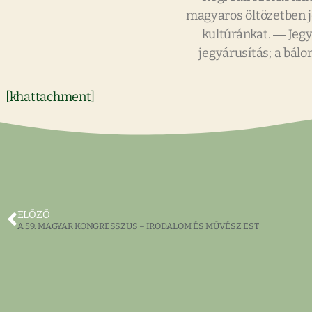
magyaros öltözetben j
kultúránkat. ― Jegy
jegyárusítás; a bálo
[khattachment]
ELŐZŐ
A 59. MAGYAR KONGRESSZUS – IRODALOM ÉS MŰVÉSZ EST