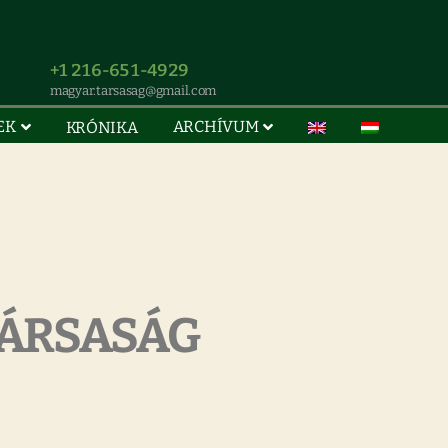
+1 216-651-4929
magyar.tarsasag@gmail.com
EK
ARCHÍVUM
KRÓNIKA
TÁRSASÁG