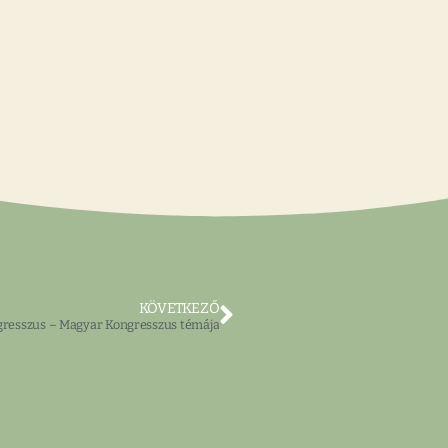
KÖVETKEZŐ
gresszus – Magyar Kongresszus témája