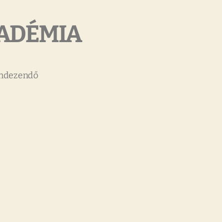
ADÉMIA
endezendő