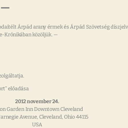
 —
 odaítélt Árpád arany érmek és Árpád Szövetség díszjel
. e-Krónikában közöljük. —
olgáltatja.
rt” előadása
2012 november 24.
ton Garden Inn Downtown Cleveland
Carnegie Avenue, Cleveland, Ohio 44115
USA