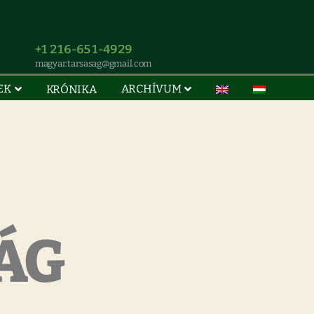
+1 216-651-4929
magyar.tarsasag@gmail.com
EK
ARCHÍVUM
KRÓNIKA
ÁG