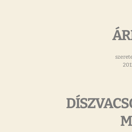
ÁR
szerete
201
DÍSZVACS
M