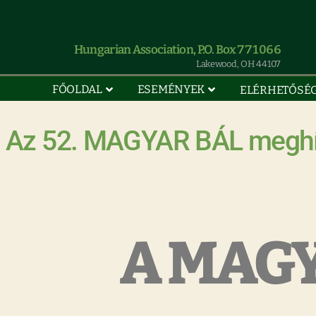
Hungarian Association, P.O. Box 771066
Lakewood, OH 44107
FŐOLDAL
ESEMÉNYEK
ELÉRHETŐSÉ
Az 52. MAGYAR BÁL megh
A MAG