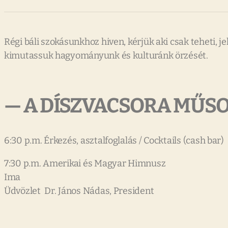
Régi báli szokásunkhoz hiven, kérjük aki csak teheti, 
kimutassuk hagyományunk és kulturánk örzését.
— A DÍSZVACSORA MŰS
6:30 p.m. Érkezés, asztalfoglalás / Cocktails (cash bar)
7:30 p.m. Amerikai és Magyar Himnusz
Ima
Üdvözlet Dr. János Nádas, President