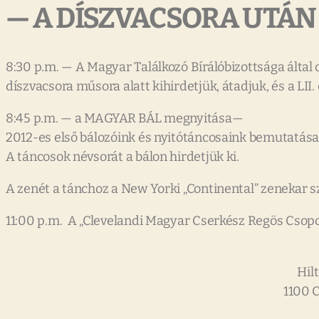
— A DÍSZVACSORA UTÁN
8:30 p.m. — A Magyar Találkozó Bírálóbizottsága által
díszvacsora műsora alatt kihirdetjük, átadjuk, és a LII
8:45 p.m. — a MAGYAR BÁL megnyitása—
2012-es első bálozóink és nyitótáncosaink bemutatása
A táncosok névsorát a bálon hirdetjük ki.
A zenét a tánchoz a New Yorki „Continental” zenekar sz
11:00 p.m. A „Clevelandi Magyar Cserkész Regös Csopo
Hil
1100 