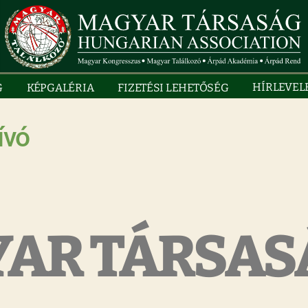
HÍRLEVEL
G
KÉPGALÉRIA
FIZETÉSI LEHETŐSÉG
ívó
YAR TÁRSAS