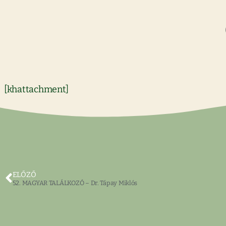
[khattachment]
ELŐZŐ
52. MAGYAR TALÁLKOZÓ – Dr. Tápay Miklós