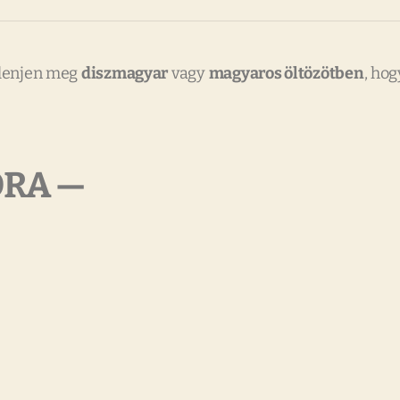
jelenjen meg
diszmagyar
vagy
magyaros öltözötben
, hog
ORA —