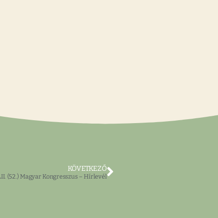
KÖVETKEZŐ
LII. (52.) Magyar Kongresszus – Hírlevél