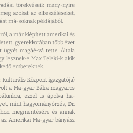
adási törekvéseik meny-nyire
 meg azokat az elbeszéléseket,
rtást má-soknak példájából.
ól, a már kiépített amerikai és
letett, gyerekkorában több évet
 ügyét magáé-vá tette. Általa
gy lesznek-e Max Teleki-k akik
nykedő embereknek.
 Kulturális Központ igazgatója)
 volt a Ma-gyar Bálra magyaros
bálunkra, ezzel is ápolva ha-
lyet, mint hagyományőrzés,
Dr.
otthon megmentésére és annak
a az Amerikai Ma-gyar bányász