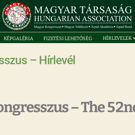
HÍRLEVELEK
KÉPGALÉRIA
FIZETÉSI LEHETŐSÉG
sszus – Hírlevél
 Kongresszus – The 52n