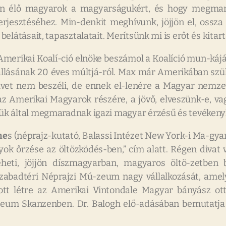
ken élő magyarok a magyarságukért, és hogy megmar
rjesztéséhez. Min-denkit meghívunk, jöjjön el, ossza
elátásait, tapasztalatait. Merítsünk mi is erőt és kita
Amerikai Koalí-ció elnöke beszámol a Koalíció mun-kájár
nállásának 20 éves múltjá-ról. Max már Amerikában szü
vet nem beszéli, de ennek el-lenére a Magyar nemzet
z Amerikai Magyarok részére, a jövő, elveszünk-e, va
gük által megmaradnak igazi magyar érzésű és tevéke
ne
s (néprajz-kutató, Balassi Intézet New York-i Ma-gyar
ok őrzése az öltözködés-ben,” cím alatt. Régen divat
teheti, jöjjön díszmagyarban, magyaros öltö-zetben 
zabadtéri Néprajzi Mú-zeum nagy vállalkozását, ame
zott létre az Amerikai Vintondale Magyar bányász 
ú-zeum Skanzenben. Dr. Balogh elő-adásában bemutatj