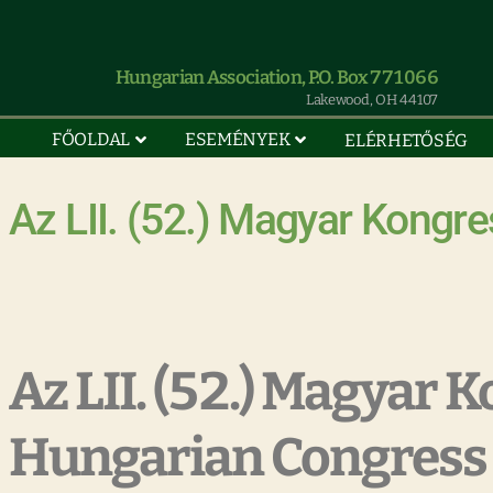
Hungarian Association, P.O. Box 771066
Lakewood, OH 44107
FŐOLDAL
ESEMÉNYEK
ELÉRHETŐSÉG
Az LII. (52.) Magyar Kongre
Az LII. (52.) Magyar
Hungarian Congress