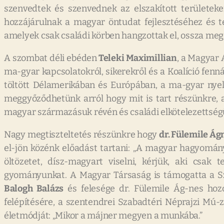
szenvedtek és szenvednek az elszakított területe
hozzájárulnak a magyar öntudat fejlesztéséhez és te
amelyek csak családi körben hangzottak el, ossza meg b
A szombat déli ebéden
Teleki Maximillian
, a Magyar 
ma-gyar kapcsolatokról, sikerekről és a Koalíció fen
töltött Délamerikában és Európában, a ma-gyar nyel
meggyőződhetünk arról hogy mit is tart részünkre, a
magyar származásuk révén és családi elkötelezettsé
Nagy megtiszteltetés részünkre hogy
dr. Fülemile Ág
el-jön közénk előadást tartani: „A magyar hagyomány
öltözetet, dísz-magyart viselni, kérjük, aki csak 
gyományunkat. A Magyar Társaság is támogatta a S
Balogh Balázs
és felesége dr. Fülemile Ág-nes ho
felépítésére, a szentendrei Szabadtéri Néprajzi M
életmódját: „Mikor a májner megyen a munkába.”