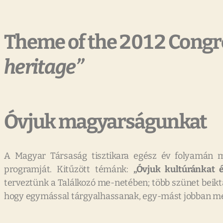
Theme of the 2012 Congr
heritage”
Óvjuk magyarságunkat
A Magyar Társaság tisztikara egész év folyamán m
programját. Kitűzött témánk:
„Óvjuk kultúránkat é
terveztünk a Találkozó me-netében; több szünet beikt
hogy egymással tárgyalhassanak, egy-mást jobban me