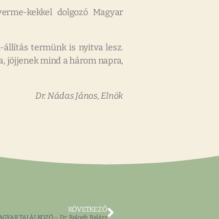
 gyerme-kekkel dolgozó Magyar
állítás termünk is nyitva lesz.
a, jöjjenek mind a három napra,
Dr. Nádas János, Elnök
KÖVETKEZŐ
AGYAR TALÁLKOZÓ – Dr. Balogh Balázs