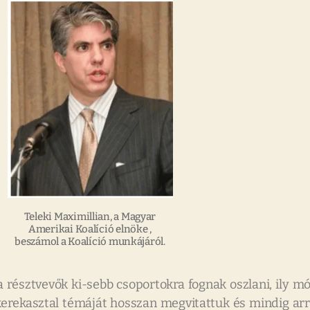
Teleki Maximillian, a Magyar
Amerikai Koalíció elnöke ,
beszámol a Koalíció munkájáról.
 a résztvevők ki-sebb csoportokra fognak oszlani, ily 
kerekasztal témáját hosszan megvitattuk és mindig arr