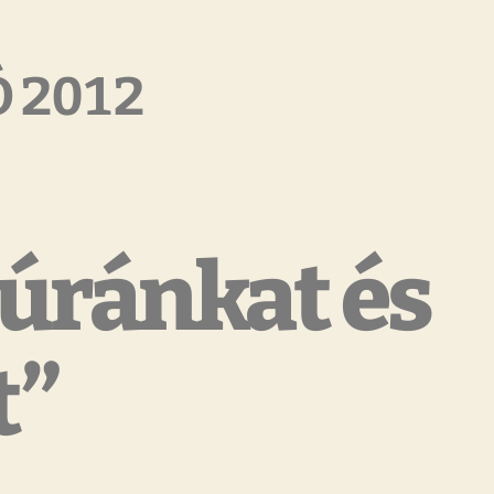
 2012
túránkat és
t”