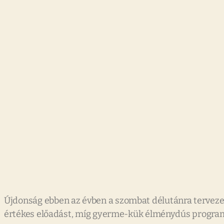
Újdonság ebben az évben a szombat délutánra tervezet
értékes előadást, míg gyerme-kük élménydús program