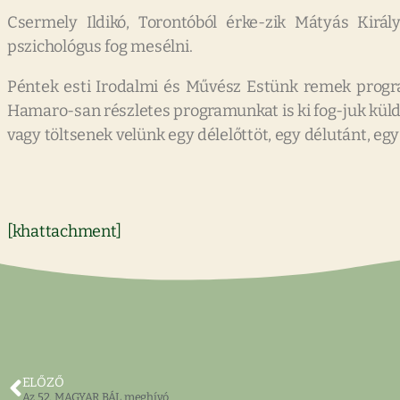
Csermely Ildikó, Torontóból érke-zik Mátyás Királ
pszichológus fog mesélni.
Péntek esti Irodalmi és Művész Estünk remek programj
Hamaro-san részletes programunkat is ki fog-juk küld
vagy töltsenek velünk egy délelőttöt, egy délutánt, egy 
[khattachment]
ELŐZŐ
Az 52. MAGYAR BÁL meghívó