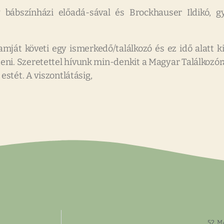
y bábszínházi előadá-sával és Brockhauser Ildikó,
át követi egy ismerkedő/találkozó és ez idő alatt ki-
eni. Szeretettel hívunk min-denkit a Magyar Találkozór
estét. A viszontlátásig,
52. M