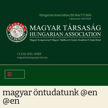
Hungarian Association, P.O. Box 771066
Lakewood, OH 44107
+1 216-651-4929
magyar.tarsasag@gmail.com
magyar öntudatunk @en
@en