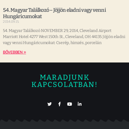
54. Magyar Találkozó – Jöjjön eladni vagy venni
Hungáricumokat
2014.09.15.
54. Magyar Találkozó NOVEMBER 29, 2014, Cleveland Airport
Marriott Hotel 4277 West 150th St., Cleveland, OH 44135 Jöjjön eladni
vagy venni Hungáricumokat: Cserép, himzés, porcelán
BŐVEBBEN »
MARADJUNK
KAPCSOLATBAN!