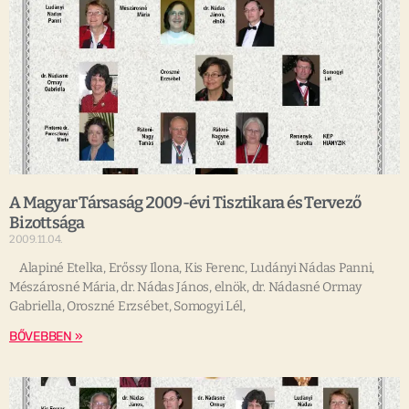
A Magyar Társaság 2009-évi Tisztikara és Tervező
Bizottsága
2009.11.04.
Alapiné Etelka, Erőssy Ilona, Kis Ferenc, Ludányi Nádas Panni,
Mészárosné Mária, dr. Nádas János, elnök, dr. Nádasné Ormay
Gabriella, Oroszné Erzsébet, Somogyi Lél,
BŐVEBBEN »