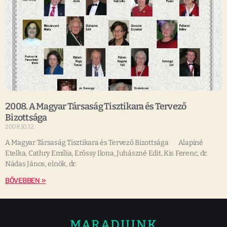
2008. A Magyar Társaság Tisztikara és Tervező
Bizottsága
2008.10.12.
A Magyar Társaság Tisztikara és Tervező Bizottsága Alapiné
Etelka, Cathry Emília, Erőssy Ilona, Juhászné Edit, Kis Ferenc, dr.
Nádas János, elnök, dr.
BŐVEBBEN »
MARADJUNK