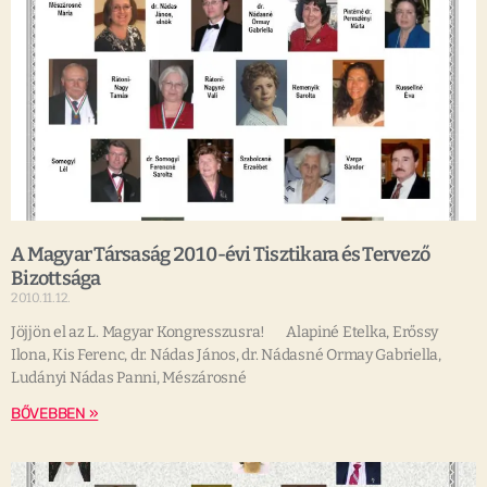
A Magyar Társaság 2010-évi Tisztikara és Tervező
Bizottsága
2010.11.12.
Jöjjön el az L. Magyar Kongresszusra! Alapiné Etelka, Erőssy
Ilona, Kis Ferenc, dr. Nádas János, dr. Nádasné Ormay Gabriella,
Ludányi Nádas Panni, Mészárosné
BŐVEBBEN »