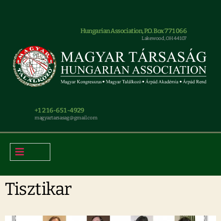
Hungarian Association, P.O. Box 771066
Lakewood, OH 44107
+1 216-651-4929
magyar.tarsasag@gmail.com
Tisztikar