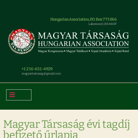
Hungarian Association, P.O. Box 771066
Lakewood, OH 44107
+1 216-651-4929
magyar.tarsasag@gmail.com
Magyar Társaság évi tagdíj
befizető űrlapja