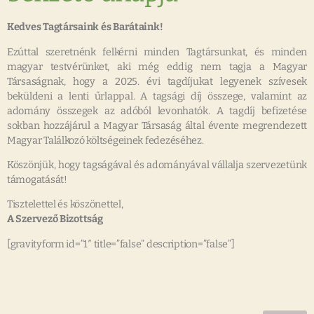
Kedves Tagtársaink és Barátaink!
Ezúttal szeretnénk felkérni minden Tagtársunkat, és minden
magyar testvérünket, aki még eddig nem tagja a Magyar
Társaságnak, hogy a 2025. évi tagdíjukat legyenek szívesek
beküldeni a lenti űrlappal. A tagsági díj összege, valamint az
adomány összegek az adóból levonhatók. A tagdíj befizetése
sokban hozzájárul a Magyar Társaság által évente megrendezett
Magyar Találkozó költségeinek fedezéséhez.
Köszönjük, hogy tagságával és adományával vállalja szervezetünk
támogatását!
Tisztelettel és köszönettel,
A Szervező Bizottság
[gravityform id=”1″ title=”false” description=”false”]