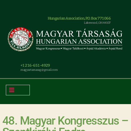
Hungarian Association, P.O. Box 771066
Lakewood, OH 44107
+1 216-651-4929
magyar.tarsasag@gmail.com
48. Magyar Kongresszus –