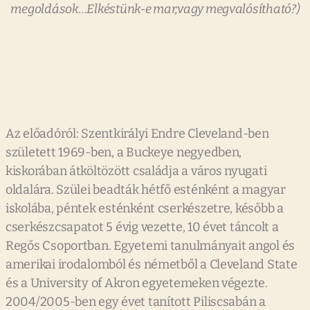
megoldások…Elkéstünk-e mar,vagy megvalósítható?)
Az előadóról: Szentkirályi Endre Cleveland-ben
született 1969-ben, a Buckeye negyedben,
kiskorában átköltözött családja a város nyugati
oldalára. Szülei beadták hétfő esténként a magyar
iskolába, péntek esténként cserkészetre, később a
cserkészcsapatot 5 évig vezette, 10 évet táncolt a
Regős Csoportban. Egyetemi tanulmányait angol és
amerikai irodalomból és németből a Cleveland State
és a University of Akron egyetemeken végezte.
2004/2005-ben egy évet tanított Piliscsabán a