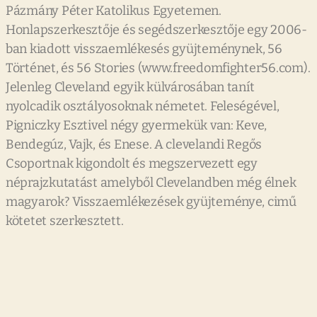
Pázmány Péter Katolikus Egyetemen.
Honlapszerkesztője és segédszerkesztője egy 2006-
ban kiadott visszaemlékesés gyüjteménynek, 56
Történet, és 56 Stories (www.freedomfighter56.com).
Jelenleg Cleveland egyik külvárosában tanít
nyolcadik osztályosoknak németet. Feleségével,
Pigniczky Esztivel négy gyermekük van: Keve,
Bendegúz, Vajk, és Enese. A clevelandi Regős
Csoportnak kigondolt és megszervezett egy
néprajzkutatást amelyből Clevelandben még élnek
magyarok? Visszaemlékezések gyüjteménye, cimű
kötetet szerkesztett.