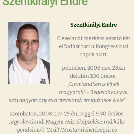
Szentkirályi Endre
Szentkirályi Endre
Clevelandi cserkész vezető két
előadást tart a Kongresszusi
napok alatt:
pénteken, 2008 nov. 28.án
délután 1:30 órakor:
„Clevelandben is élnek
magyarok? – Regösök könyve:
száj hagyomány és a clevelandi emigránsok élete”
szombaton, 2008 nov. 29.én, reggel 9:30 órakor:
„Egy clevelandi Magyar Ház elképzelése: radikális
gondolatok” (Múlt / Mostani lehetőségek és