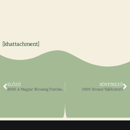
[khattachment]
ELŐZŐ
KÖVETKEZŐ
2008. A Magyar Társaság Tisztikara és Tervező Bizottsága
2009. Tavaszi Tájékoztató