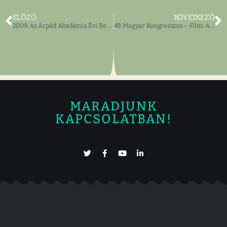
ELŐZŐ
KÖVETKEZŐ
2009. Az Árpád Akadémia Évi Rendes Közgyűlése
49. Magyar Kongresszus – Film: A Trianon szindróma
MARADJUNK
KAPCSOLATBAN!