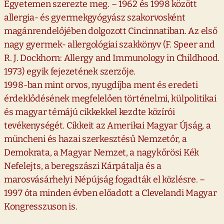
Egyetemen szerezte meg. – 1962 és 1998 között
allergia- és gyermekgyógyász szakorvosként
magánrendelőjében dolgozott Cincinnatiban. Az első
nagy gyermek- allergológiai szakkönyv (F. Speer and
R. J. Dockhorn: Allergy and Immunology in Childhood.
1973) egyik fejezetének szerzője.
1998-ban mint orvos, nyugdíjba ment és eredeti
érdeklődésének megfelelően történelmi, külpolitikai
és magyar témájú cikkekkel kezdte közírói
tevékenységét. Cikkeit az Amerikai Magyar Újság, a
müncheni és hazai szerkesztésű Nemzetőr, a
Demokrata, a Magyar Nemzet, a nagykőrösi Kék
Nefelejts, a beregszászi Kárpátalja és a
marosvásárhelyi Népújság fogadták el közlésre. –
1997 óta minden évben előadott a Clevelandi Magyar
Kongresszuson is.