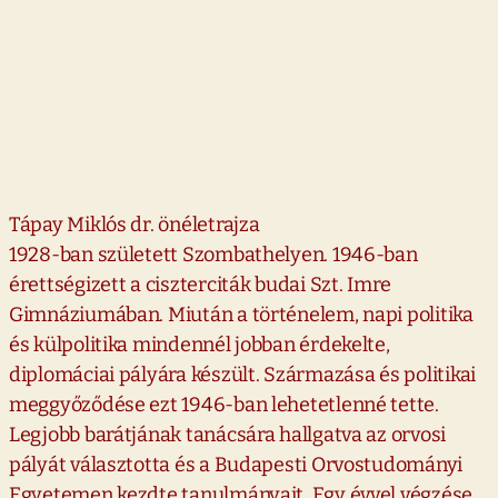
Tápay Miklós dr. önéletrajza
1928-ban született Szombathelyen. 1946-ban
érettségizett a ciszterciták budai Szt. Imre
Gimnáziumában. Miután a történelem, napi politika
és külpolitika mindennél jobban érdekelte,
diplomáciai pályára készült. Származása és politikai
meggyőződése ezt 1946-ban lehetetlenné tette.
Legjobb barátjának tanácsára hallgatva az orvosi
pályát választotta és a Budapesti Orvostudományi
Egyetemen kezdte tanulmányait. Egy évvel végzése