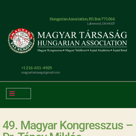
Hungarian Association, P.O. Box 771066
Lakewood, OH 44107
+1 216-651-4929
magyar.tarsasag@gmail.com
49. Magyar Kongresszus –