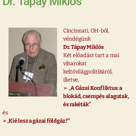
Dr. Tápay Miklós
Cincinnati, OH-ból,
véndégünk
Dr. Tápay Miklós
Két előadást tart a mai
viharokat
keltővilágpolitikáról,
illetve,
➢ „
A Gázai Konfliktus: a
blokád, csempés alagutak,
és rakéták”
és
➢„
Kié lesz a gázai földgáz?”