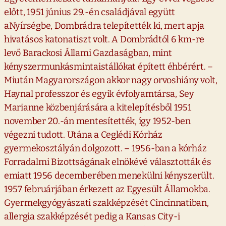
előtt, 1951 június 29.-én családjával együtt
aNyírségbe, Dombrádra telepítették ki, mert apja
hivatásos katonatiszt volt. A Dombrádtól 6 km-re
levő Barackosi Állami Gazdaságban, mint
kényszermunkásmintaistállókat épített éhbérért. –
Miután Magyarországon akkor nagy orvoshiány volt,
Haynal professzor és egyik évfolyamtársa, Sey
Marianne közbenjárására a kitelepítésből 1951
november 20.-án mentesítették, így 1952-ben
végezni tudott. Utána a Ceglédi Kórház
gyermekosztályán dolgozott. – 1956-ban a kórház
Forradalmi Bizottságának elnökévé választották és
emiatt 1956 decemberében menekülni kényszerült.
1957 februárjában érkezett az Egyesült Államokba.
Gyermekgyógyászati szakképzését Cincinnatiban,
allergia szakképzését pedig a Kansas City-i