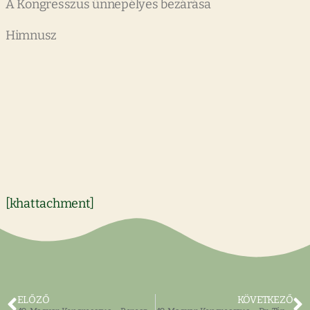
A Kongresszus ünnepélyes bezárása
Himnusz
[khattachment]
ELŐZŐ
KÖVETKEZŐ