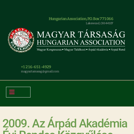
Hungarian Association, P.O. Box 771066
Lakewood, OH 44107
+1 216-651-4929
magyar.tarsasag@gmail.com
2009. Az Árpád Akadémia