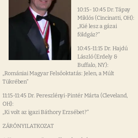
10:15- 10:45 Dr. Tápay
Miklós (Cincinatti, OH):
„Kié lesz a gázai
földgáz?”
10:45-11:15 Dr. Hajdú
László (Erdely &
Buffalo, NY):
„Romániai Magyar Felsőoktatás: Jelen, a Múlt
Tükrében”
11:15-11:45 Dr. Pereszlényi-Pintér Márta (Cleveland,
OH):
„Ki volt az igazi Báthory Erzsébet?”
ZÁRÓNYILATKOZAT