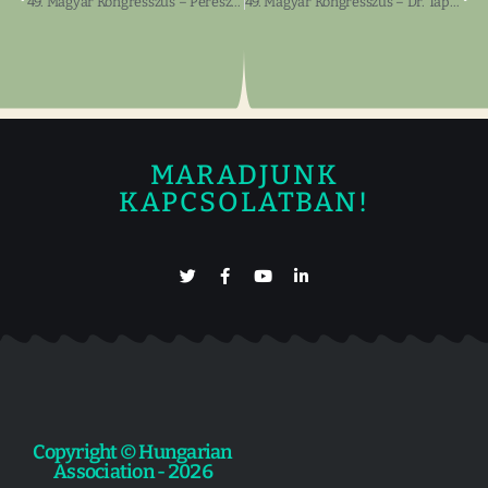
49. Magyar Kongresszus – Pereszlényi Márta
49. Magyar Kongresszus – Dr. Tápay Miklós
MARADJUNK
KAPCSOLATBAN!
Copyright © Hungarian
Association - 2026