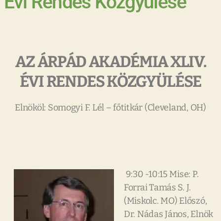
Évi Rendes Közgyűlése
AZ ÁRPÁD AKADÉMIA XLIV.
ÉVI RENDES KÖZGYÜLÉSE
Elnököl: Somogyi F. Lél – főtitkár (Cleveland, OH)
9:30 -10:15 Mise: P.
Forrai Tamás S. J.
(Miskolc. MO) Előszó,
Dr. Nádas János, Elnök