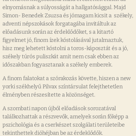
elnyomásnak a súlyosságát a hallgatósággal. Majd
Simon- Benedek Zsuzsa és jómagam kicsit a székely,
adventi népszokások forgatagába invitáltuk az
előadásunk során az érdeklődőket, s a kitartó
figyelmet jó, finom ízek kóstolásával jutalmaztuk,
hisz meg lehetett kóstolni a toros-káposztát és a jó,
székely túrós puliszkát amit nem csak ebben az
időszakban fogyasztanak a székely emberek.
A finom falatokat a szórakozás követte, hiszen a new
yorki székhelyű Pilvax színtársulat felejthetetlen
élményben részesítette a közönséget.
A szombati napon újból előadások sorozatával
találkozhattak a részvevők, amelyek során főképp a
pszichológia és a cserkészet szolgálati területeibe
tekinthettek dióhéjban be az érdeklődők.