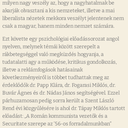
milyen nagy veszély az, hogy a nagyhatalmak be
akarják olvasztani a kis nemzeteket, illetve a mai
liberalista nézetek mekkora veszélyt jelentenek nem
csak a magyar, hanem minden nemzet számára.
Ezt követte egy pszichológiai előadássorozat angol
nyelven, melynek témái között szerepelt a
rákbetegséggel való megküzdés hogyanja, a
tudatalatti agy a működése, kritikus gondolkozás,
illetve a reklámfogások hatásainak
következményeiről is többet tudhattak meg az
érdeklődők dr. Papp Klára, dr. Fogarasi Miklós, dr.
Buvár Ágnes és dr. Nádas János segítségével. Ezzel
párhuzamosan pedig sorra került a Szent László
Rend évi közgyűlésére is ahol dr. Tápay Miklós tartott
előadást: „A Román kommunista vezetők és a
Securitate szerepe az ’56-os forradalmunkban”