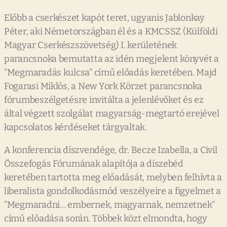
Előbb a cserkészet kapót teret, ugyanis Jablonkay
Péter, aki Németországban él és a KMCSSZ (Külföldi
Magyar Cserkészszövetség) I. kerületének
parancsnoka bemutatta az idén megjelent könyvét a
“Megmaradás kulcsa” című előadás keretében. Majd
Fogarasi Miklós, a New York Körzet parancsnoka
fórumbeszélgetésre invitálta a jelenlévőket és ez
által végzett szolgálat magyarság-megtartó erejével
kapcsolatos kérdéseket tárgyaltak.
A konferencia díszvendége, dr. Becze Izabella, a Civil
Összefogás Fórumának alapítója a díszebéd
keretében tartotta meg előadását, melyben felhívta a
liberalista gondolkodásmód veszélyeire a figyelmet a
“Megmaradni… embernek, magyarnak, nemzetnek”
című előadása során. Többek közt elmondta, hogy