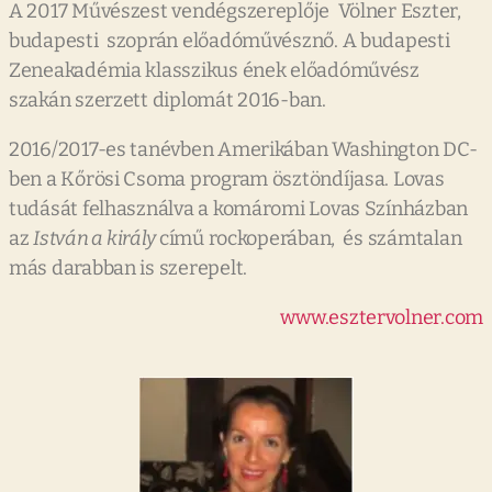
A 2017 Művészest vendégszereplője Völner Eszter,
budapesti szoprán előadóművésznő. A budapesti
Zeneakadémia klasszikus ének előadóművész
szakán szerzett diplomát 2016-ban.
2016/2017-es tanévben Amerikában Washington DC-
ben a Kőrösi Csoma program ösztöndíjasa. Lovas
tudását felhasználva a komáromi Lovas Színházban
az
István a király
című rockoperában, és számtalan
más darabban is szerepelt.
www.esztervolner.com