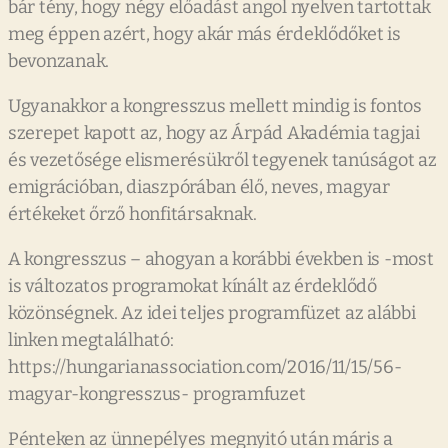
bár tény, hogy négy előadást angol nyelven tartottak
meg éppen azért, hogy akár más érdeklődőket is
bevonzanak.
Ugyanakkor a kongresszus mellett mindig is fontos
szerepet kapott az, hogy az Árpád Akadémia tagjai
és vezetősége elismerésükről tegyenek tanúságot az
emigrációban, diaszpórában élő, neves, magyar
értékeket őrző honfitársaknak.
A kongresszus – ahogyan a korábbi években is -most
is változatos programokat kínált az érdeklődő
közönségnek. Az idei teljes programfüzet az alábbi
linken megtalálható:
https://hungarianassociation.com/2016/11/15/56-
magyar-kongresszus- programfuzet
Pénteken az ünnepélyes megnyitó után máris a