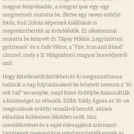
magyar könyvkiadás, a magyar ipar egy-egy
szegmensét mutatta be, illetve egy neves erdélyi
fotós, Kuti Zoltán képeinek kiállítását is
megtekinthették az érdeklődők. Ez alkalommal
mutatta be könyvét dr. Tápay Miklós „Legyőzötten
győztesek” és v. Falk Viktor, a “Fire, Iron and Blood”
címmel, mely a II. Világháború magyar honvédjeiről
szól.
Hogy kötetlenebb körökben ki-ki megmutathassa
tudását a nap folytatásakent be lehetett nevezni a “Ki
mit tud” versenybe, majd kissé Erdélybe kalauzoltlák
a közönséget az előadók. Előbb Toldy Ágnes az 56-os
megtorlások erdélyi vonaláról beszélt, akinek
előadása különösen lélekhez szólt, hisz
szemléltetései és a saját édesapjátol származó
történetek megosztásai mind éreztették ennek az