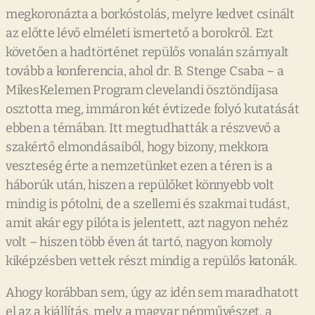
megkoronázta a borkóstolás, melyre kedvet csinált
az előtte lévő elméleti ismertető a borokról. Ezt
követően a hadtörténet repülős vonalán szárnyalt
tovább a konferencia, ahol dr. B. Stenge Csaba – a
MikesKelemen Program clevelandi ösztöndíjasa
osztotta meg, immáron két évtizede folyó kutatását
ebben a témában. Itt megtudhatták a részvevő a
szakértő elmondásaiból, hogy bizony, mekkora
veszteség érte a nemzetünket ezen a téren is a
háborúk után, hiszen a repülőket könnyebb volt
mindig is pótolni, de a szellemi és szakmai tudást,
amit akár egy pilóta is jelentett, azt nagyon nehéz
volt – hiszen több éven át tartó, nagyon komoly
kiképzésben vettek részt mindig a repülős katonák.
Ahogy korábban sem, úgy az idén sem maradhatott
el az a kiállítás, mely a magyar népművészet, a