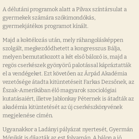
A délutáni programok alatt a Pilvax színtársulat a
gyermekek számára szókimondókás,
gyermekjátékos programot kínált.
Majd a koktélozás után, mely ráhangolásképpen
szolgált, megkezdődhetett a kongresszus Bálja,
melyen bemutatkozott a két első bálozó is, majd a
regös cserkészek gyönyörű palotással kápráztatták
el a vendégeket. Ezt követően az Árpád Akadémia
vezetősége átadta kitüntetéseit Farkas Dezsőnek, az
Észak-Amerikában élő magyarok szociológiai
kutatásaiért, illetve Jablonkay Péternek is átadták az
akadémia kitüntetését az új cserkészkönyvének
megjelenése címén.
Ugyanakkor a Ladányi pályázat nyertesét, Gyermán
Mónikát is díjazták az est folyamán. A bálon a jó