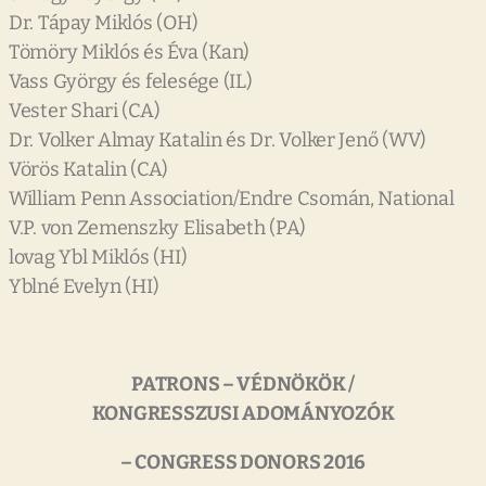
Dr. Tápay Miklós (OH)
Tömöry Miklós és Éva (Kan)
Vass György és felesége (IL)
Vester Shari (CA)
Dr. Volker Almay Katalin és Dr. Volker Jenő (WV)
Vörös Katalin (CA)
William Penn Association/Endre Csomán, National
V.P. von Zemenszky Elisabeth (PA)
lovag Ybl Miklós (HI)
Yblné Evelyn (HI)
PATRONS – VÉDNÖKÖK /
KONGRESSZUSI ADOMÁNYOZÓK
– CONGRESS DONORS 2016