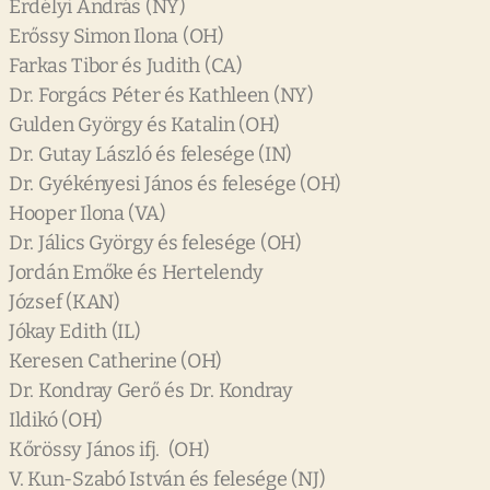
Erdélyi András (NY)
Erőssy Simon Ilona (OH)
Farkas Tibor és Judith (CA)
Dr. Forgács Péter és Kathleen (NY)
Gulden György és Katalin (OH)
Dr. Gutay László és felesége (IN)
Dr. Gyékényesi János és felesége (OH)
Hooper Ilona (VA)
Dr. Jálics György és felesége (OH)
Jordán Emőke és Hertelendy
József (KAN)
Jókay Edith (IL)
Keresen Catherine (OH)
Dr. Kondray Gerő és Dr. Kondray
Ildikó (OH)
Kőrössy János ifj. (OH)
V. Kun-Szabó István és felesége (NJ)