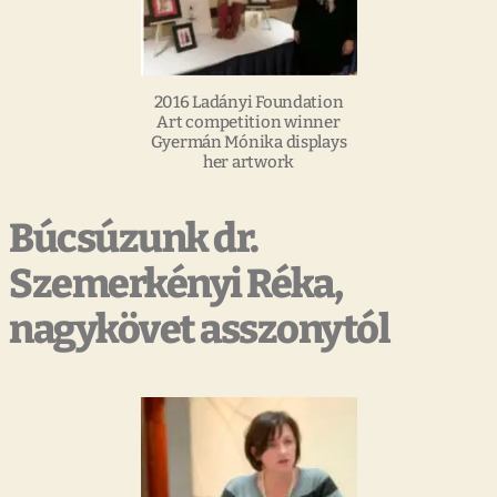
2016 Ladányi Foundation
Art competition winner
Gyermán Mónika displays
her artwork
Búcsúzunk dr.
Szemerkényi Réka,
nagykövet asszonytól