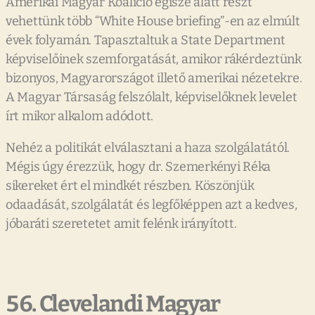
Amerikai Magyar Koalíció égisze alatt részt
vehettünk több “White House briefing”-en az elmúlt
évek folyamán. Tapasztaltuk a State Department
képviselőinek szemforgatását, amikor rákérdeztünk
bizonyos, Magyarországot illető amerikai nézetekre.
A Magyar Társaság felszólalt, képviselőknek levelet
írt mikor alkalom adódott.
Nehéz a politikát elválasztani a haza szolgálatától.
Mégis úgy érezzük, hogy dr. Szemerkényi Réka
sikereket ért el mindkét részben. Köszönjük
odaadását, szolgálatát és legfőképpen azt a kedves,
jóbaráti szeretetet amit felénk irányított.
56. Clevelandi Magyar