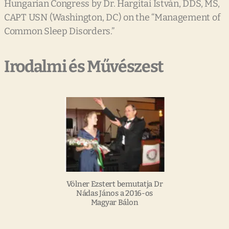
Hungarian Congress by Dr. Hargitai István, DDS, MS,
CAPT USN (Washington, DC) on the “Management of
Common Sleep Disorders.”
Irodalmi és Művészest
Völner Ezstert bemutatja Dr
Nádas János a 2016-os
Magyar Bálon