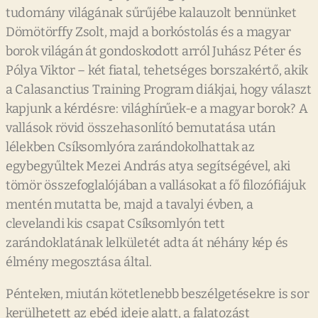
tudomány világának sűrűjébe kalauzolt bennünket
Dömötörffy Zsolt, majd a borkóstolás és a magyar
borok világán át gondoskodott arról Juhász Péter és
Pólya Viktor – két fiatal, tehetséges borszakértő, akik
a Calasanctius Training Program diákjai, hogy választ
kapjunk a kérdésre: világhírűek-e a magyar borok? A
vallások rövid összehasonlító bemutatása után
lélekben Csíksomlyóra zarándokolhattak az
egybegyűltek Mezei András atya segítségével, aki
tömör összefoglalójában a vallásokat a fő filozófiájuk
mentén mutatta be, majd a tavalyi évben, a
clevelandi kis csapat Csíksomlyón tett
zarándoklatának lelkületét adta át néhány kép és
élmény megosztása által.
Pénteken, miután kötetlenebb beszélgetésekre is sor
kerülhetett az ebéd ideje alatt, a falatozást