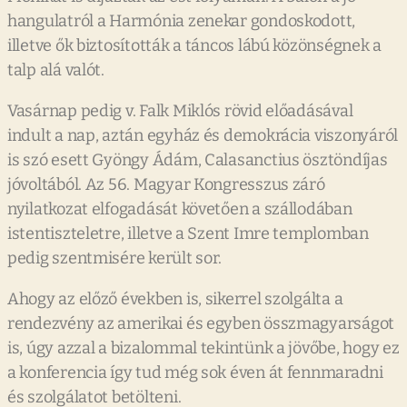
hangulatról a Harmónia zenekar gondoskodott,
illetve ők biztosították a táncos lábú közönségnek a
talp alá valót.
Vasárnap pedig v. Falk Miklós rövid előadásával
indult a nap, aztán egyház és demokrácia viszonyáról
is szó esett Gyöngy Ádám, Calasanctius ösztöndíjas
jóvoltából. Az 56. Magyar Kongresszus záró
nyilatkozat elfogadását követően a szállodában
istentiszteletre, illetve a Szent Imre templomban
pedig szentmisére került sor.
Ahogy az előző években is, sikerrel szolgálta a
rendezvény az amerikai és egyben összmagyarságot
is, úgy azzal a bizalommal tekintünk a jövőbe, hogy ez
a konferencia így tud még sok éven át fennmaradni
és szolgálatot betölteni.