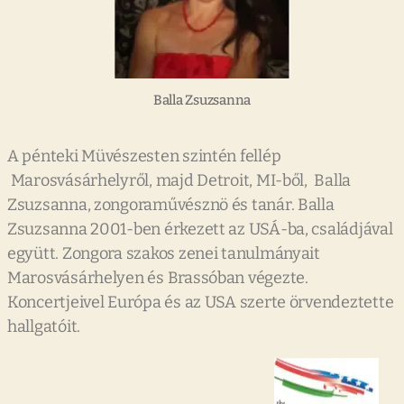
Balla Zsuzsanna
A pénteki Müvészesten szintén fellép
Marosvásárhelyről, majd Detroit, MI-ből, Balla
Zsuzsanna, zongoraművésznö és tanár. Balla
Zsuzsanna 2001-ben érkezett az USÁ-ba, családjával
együtt. Zongora szakos zenei tanulmányait
Marosvásárhelyen és Brassóban végezte.
Koncertjeivel Európa és az USA szerte örvendeztette
hallgatóit.