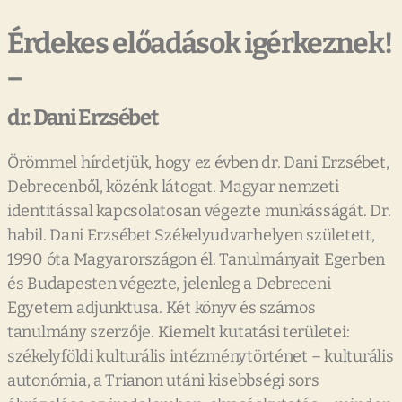
Érdekes előadások igérkeznek!
−
dr. Dani Erzsébet
Örömmel hírdetjük, hogy ez évben dr. Dani Erzsébet,
Debrecenből, közénk látogat. Magyar nemzeti
identitással kapcsolatosan végezte munkásságát. Dr.
habil. Dani Erzsébet Székelyudvarhelyen született,
1990 óta Magyarországon él. Tanulmányait Egerben
és Budapesten végezte, jelenleg a Debreceni
Egyetem adjunktusa. Két könyv és számos
tanulmány szerzője. Kiemelt kutatási területei:
székelyföldi kulturális intézménytörténet – kulturális
autonómia, a Trianon utáni kisebbségi sors