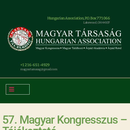
Hungarian Association, P.O. Box 771066
Lakewood, OH 44107
+1 216-651-4929
magyar.tarsasag@gmail.com
57. Magyar Kongresszus –