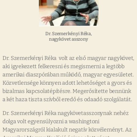
Dr. Szemerkényi Réka,
nagykövet asszony
Dr. Szemerkényi Réka volt az első magyar nagykövet,
aki igyekezett felkeresni és megismerni a legtöbb
amerikai diaszpórában működő, magyar egyesületet.
Közvetlensége könnyen adott lehetőséget a gyors és
bizalmas kapcsolatépítésre. Megerősítette bennünk
a két haza tiszta szívből eredő és odaadó szolgálatát.
Dr. Szemerkényi Réka nagykövetasszonynak nehéz
dolga volt egyensúlyozni a washingtoni
Magyarországról kialakult negatív közvéleményt. Az