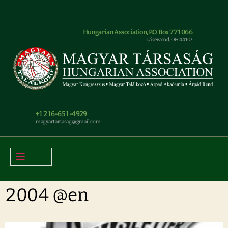
Hungarian Association, P.O. Box 771066
Lakewood, OH 44107
+1 216-651-4929
magyar.tarsasag@gmail.com
2004 @en