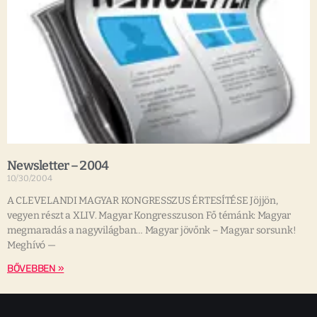
Newsletter – 2004
10/30/2004
A CLEVELANDI MAGYAR KONGRESSZUS ÉRTESÍTÉSE Jöjjön,
vegyen részt a XLIV. Magyar Kongresszuson Fő témánk: Magyar
megmaradás a nagyvilágban… Magyar jövőnk – Magyar sorsunk!
Meghívó —
BŐVEBBEN »