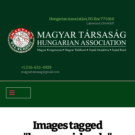
Hungarian Association, P.O. Box 771066
Lakewood, OH 44107
+1 216-651-4929
magyar.tarsasag@gmail.com
Images tagged