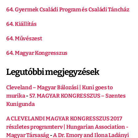
64. Gyermek Családi Program és Családi Táncház
64. Kiállítás
64. Művészest
64. Magyar Kongresszus
Legutóbbi megjegyzések
Cleveland – Magyar Bálozási | Kuni goes to
murika
-
57. MAGYAR KONGRESSZUS – Szentes
Kunigunda
A CLEVELANDI MAGYAR KONGRESSZUS 2017
részletes programterv | Hungarian Association -
Magyar Társaság
-
A Dr. Emory and Ilona Ladányi