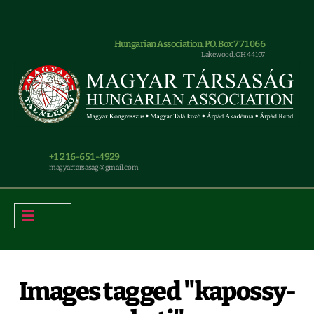
Hungarian Association, P.O. Box 771066
Lakewood, OH 44107
+1 216-651-4929
magyar.tarsasag@gmail.com
Images tagged "kapossy-