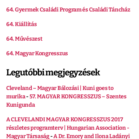
64. Gyermek Családi Program és Családi Táncház
64. Kiállítás
64. Művészest
64. Magyar Kongresszus
Legutóbbi megjegyzések
Cleveland – Magyar Bálozási | Kuni goes to
murika
-
57. MAGYAR KONGRESSZUS – Szentes
Kunigunda
A CLEVELANDI MAGYAR KONGRESSZUS 2017
részletes programterv | Hungarian Association -
Magyar Társaság
-
A Dr. Emory and Ilona Ladányi