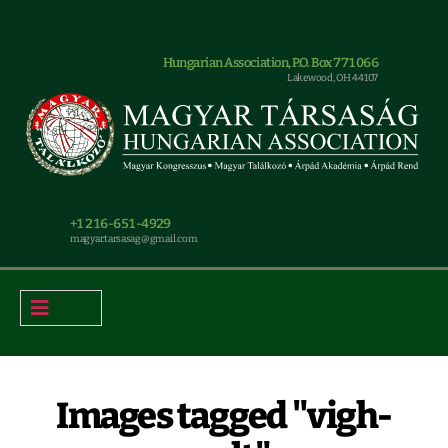
Hungarian Association, P.O. Box 771066
Lakewood, OH 44107
+1 216-651-4929
magyar.tarsasag@gmail.com
Images tagged "vigh-