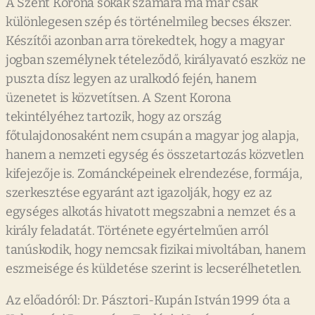
A Szent Korona sokak számára ma már csak
különlegesen szép és történelmileg becses ékszer.
Készítői azonban arra törekedtek, hogy a magyar
jogban személynek tételeződő, királyavató eszköz ne
puszta dísz legyen az uralkodó fején, hanem
üzenetet is közvetítsen. A Szent Korona
tekintélyéhez tartozik, hogy az ország
főtulajdonosaként nem csupán a magyar jog alapja,
hanem a nemzeti egység és összetartozás közvetlen
kifejezője is. Zománcképeinek elrendezése, formája,
szerkesztése egyaránt azt igazolják, hogy ez az
egységes alkotás hivatott megszabni a nemzet és a
király feladatát. Története egyértelműen arról
tanúskodik, hogy nemcsak fizikai mivoltában, hanem
eszmeisége és küldetése szerint is lecserélhetetlen.
Az előadóról: Dr. Pásztori-Kupán István 1999 óta a