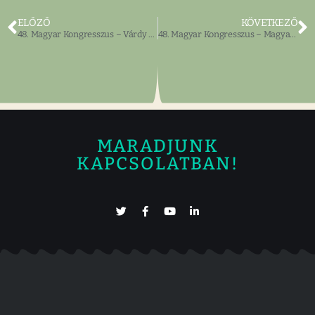
ELŐZŐ
KÖVETKEZŐ
48. Magyar Kongresszus – Várdy Béla
48. Magyar Kongresszus – Magyar Reneszánsz Konyha
MARADJUNK
KAPCSOLATBAN!