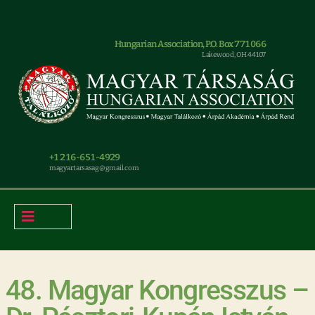
Hungarian Association, P.O. Box 771066
Lakewood, OH 44107
+1 216-651-4929
magyar.tarsasag@gmail.com
48. Magyar Kongresszus –