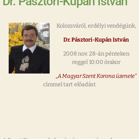
Dr. Pásztori-Kupán István
Kolozsváról, erdélyi vendégünk,
Dr. Pásztori-Kupán István
2008 nov. 28-án pénteken
reggel 10:00 órakor
„A Magyar Szent Korona üzenete”
címmel tart előadást