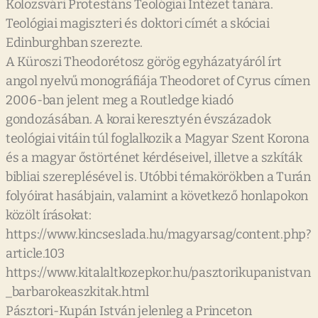
Kolozsvári Protestáns Teológiai Intézet tanára.
Teológiai magiszteri és doktori címét a skóciai
Edinburghban szerezte.
A Küroszi Theodorétosz görög egyházatyáról írt
angol nyelvű monográfiája Theodoret of Cyrus címen
2006-ban jelent meg a Routledge kiadó
gondozásában. A korai keresztyén évszázadok
teológiai vitáin túl foglalkozik a Magyar Szent Korona
és a magyar őstörténet kérdéseivel, illetve a szkíták
bibliai szereplésével is. Utóbbi témakörökben a Turán
folyóirat hasábjain, valamint a következő honlapokon
közölt írásokat:
https://www.kincseslada.hu/magyarsag/content.php?
article.103
https://www.kitalaltkozepkor.hu/pasztorikupanistvan
_barbarokeaszkitak.html
Pásztori-Kupán István jelenleg a Princeton