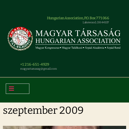
Hungarian Association, P.O. Box 771066
Lakewood, OH 44107
+1 216-651-4929
magyar.tarsasag@gmail.com
szeptember 2009