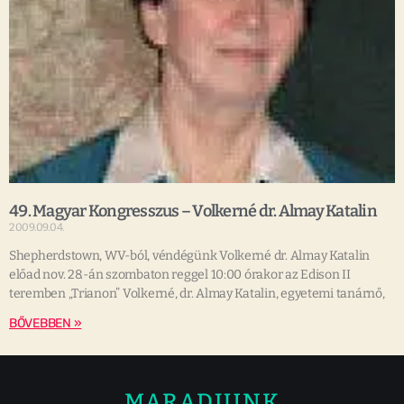
49. Magyar Kongresszus – Volkerné dr. Almay Katalin
2009.09.04.
Shepherdstown, WV-ból, véndégünk Volkerné dr. Almay Katalin
előad nov. 28.-án szombaton reggel 10:00 órakor az Edison II
teremben „Trianon” Volkerné, dr. Almay Katalin, egyetemi tanárnő,
BŐVEBBEN »
MARADJUNK