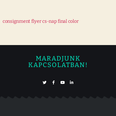
consignment flyer cs-nap final color
MARADJUNK
KAPCSOLATBAN!