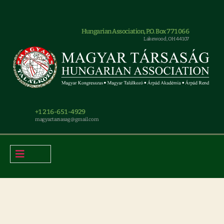
Hungarian Association, P.O. Box 771066
Lakewood, OH 44107
+1 216-651-4929
magyar.tarsasag@gmail.com