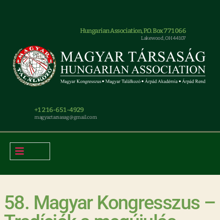
Hungarian Association, P.O. Box 771066
Lakewood, OH 44107
+1 216-651-4929
magyar.tarsasag@gmail.com
58. Magyar Kongresszus –