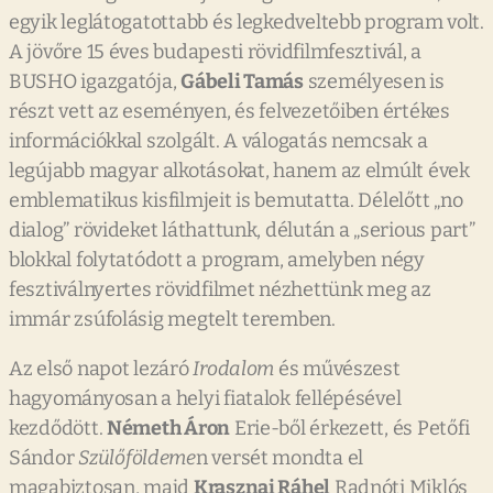
egyik leglátogatottabb és legkedveltebb program volt.
A jövőre 15 éves budapesti rövidfilmfesztivál, a
BUSHO igazgatója,
Gábeli Tamás
személyesen is
részt vett az eseményen, és felvezetőiben értékes
információkkal szolgált. A válogatás nemcsak a
legújabb magyar alkotásokat, hanem az elmúlt évek
emblematikus kisfilmjeit is bemutatta. Délelőtt „no
dialog” rövideket láthattunk, délután a „serious part”
blokkal folytatódott a program, amelyben négy
fesztiválnyertes rövidfilmet nézhettünk meg az
immár zsúfolásig megtelt teremben.
Az első napot lezáró
Irodalom
és művészest
hagyományosan a helyi fiatalok fellépésével
kezdődött.
Németh Áron
Erie-ből érkezett, és Petőfi
Sándor
Szülőföldeme
n versét mondta el
magabiztosan, majd
Krasznai Ráhel
Radnóti Miklós