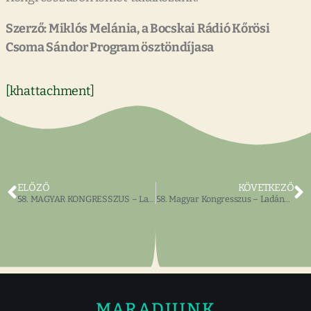
Szerző: Miklós Melánia, a Bocskai Rádió Kőrösi
Csoma Sándor Program ösztöndíjasa
[khattachment]
ELŐZŐ
KÖVETKEZŐ
58. MAGYAR KONGRESSZUS – Ladanyi Pályázat résztvevői
58. Magyar Kongresszus – Ladányi Művész pályázat nyertesei
MARADJUNK