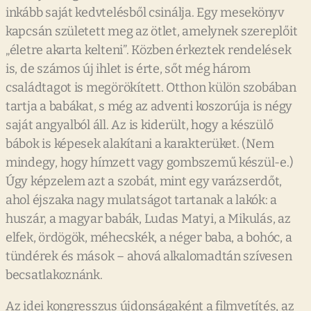
inkább saját kedvtelésből csinálja. Egy mesekönyv
kapcsán született meg az ötlet, amelynek szereplőit
„életre akarta kelteni”. Közben érkeztek rendelések
is, de számos új ihlet is érte, sőt még három
családtagot is megörökített. Otthon külön szobában
tartja a babákat, s még az adventi koszorúja is négy
saját angyalból áll. Az is kiderült, hogy a készülő
bábok is képesek alakítani a karakterüket. (Nem
mindegy, hogy hímzett vagy gombszemű készül-e.)
Úgy képzelem azt a szobát, mint egy varázserdőt,
ahol éjszaka nagy mulatságot tartanak a lakók: a
huszár, a magyar babák, Ludas Matyi, a Mikulás, az
elfek, ördögök, méhecskék, a néger baba, a bohóc, a
tündérek és mások – ahová alkalomadtán szívesen
becsatlakoznánk.
Az idei kongresszus újdonságaként a filmvetítés, az