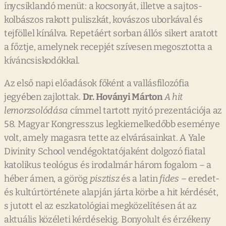
ínycsiklandó menüt: a kocsonyát, illetve a sajtos-
kolbászos rakott puliszkát, kovászos uborkával és
tejföllel kínálva. Repetáért sorban állós sikert aratott
a főztje, amelynek recepjét szívesen megosztotta a
kíváncsiskodókkal.
Az első napi előadások főként a vallásfilozófia
jegyében zajlottak.
Dr. Hoványi Márton
A hit
lemorzsolódása
címmel tartott nyitó prezentációja az
58. Magyar Kongresszus legkiemelkedőbb eseménye
volt, amely magasra tette az elvárásainkat. A Yale
Divinity School vendégoktatójaként dolgozó fiatal
katolikus teológus és irodalmár három fogalom – a
héber ámen, a görög
pisztisz
és a latin
fides
– eredet-
és kultúrtörténete alapján járta körbe a hit kérdését,
s jutott el az eszkatológiai megközelítésen át az
aktuális közéleti kérdésekig. Bonyolult és érzékeny