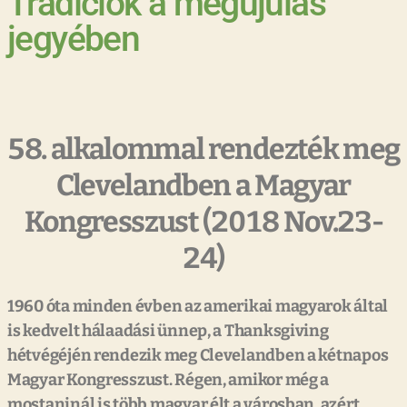
Tradíciók a megújulás
jegyében
58. alkalommal rendezték meg
Clevelandben a Magyar
Kongresszust (2018 Nov.23-
24)
1960 óta minden évben az amerikai magyarok által
is kedvelt hálaadási ünnep, a Thanksgiving
hétvégéjén rendezik meg Clevelandben a kétnapos
Magyar Kongresszust. Régen, amikor még a
mostaninál is több magyar élt a városban, azért