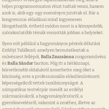
teljes programsorozaton részt tudtak venni, hanem
azok is, akik egy-egy eseményre jutottak el. Bár a
kongresszus előadásai mind ingyenesen
látogathatók, érthető módon most is a könnyedebb,
szórakoztatóbb témák vonzották jobban a helyieket.
Ilyen volt például a hagyományos péntek délutáni
Erdélyi Találkozó, amelyen bemutatkoztak a
művészest fellépői,
Balla Zsuzsánna
zongoraművész
és
Balla Sándor
bariton. Míg itt a hétköznapi,
közvetlenebb oldalukról ismerhette meg őket a
közönség, este a professzionális előadóművészeti
képességeikről tettek tanúbizonyságot. A
szimpatikus testvérpár mesélt az erdélyi
származásukról, a hagyományőrzésről, a
gyereknevelésről, valamint a zenéhez, illetve az