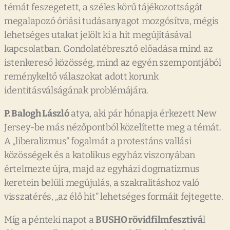
témát feszegetett, a széles körű tájékozottságát
megalapozó óriási tudásanyagot mozgósítva, mégis
lehetséges utakat jelölt ki a hit megújításával
kapcsolatban. Gondolatébresztő előadása mind az
istenkereső közösség, mind az egyén szempontjából
reménykeltő válaszokat adott korunk
identitásválságának problémájára.
P. Balogh László
atya, aki pár hónapja érkezett New
Jersey-be más nézőpontból közelítette meg a témát.
A „liberalizmus” fogalmát a protestáns vallási
közösségek és a katolikus egyház viszonyában
értelmezte újra, majd az egyházi dogmatizmus
keretein belüli megújulás, a szakralitáshoz való
visszatérés, „az élő hit” lehetséges formáit fejtegette.
Míg a pénteki napot a
BUSHO rövidfilmfesztivá
l