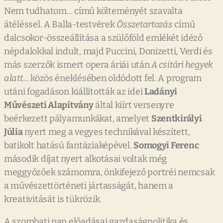
Nem tudhatom… című költeményét szavalta
átéléssel. A Balla-testvérek
Összetartozás
című
dalcsokor-összeállítása a szülőföld emlékét idéző
népdalokkal indult, majd Puccini, Donizetti, Verdi és
más szerzők ismert opera áriái után
A csitári hegyek
alatt
… közös éneklésében oldódott fel. A program
utáni fogadáson kiállították az idei
Ladányi
Művészeti Alapítvány
által kiírt versenyre
beérkezett pályamunkákat, amelyet
Szentkirályi
Júlia
nyert meg a vegyes technikával készített,
batikolt hatású fantáziaképével.
Somogyi Ferenc
második díjat nyert alkotásai voltak még
meggyőzőek számomra, önkifejező portréi nemcsak
a művészettörténeti jártasságát, hanem a
kreativitását is tükrözik.
A szombati nap előadásai gazdaságpolitika és