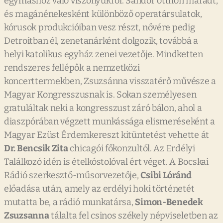
egymáshoz való viszonyukról. Sándor otthon maradt,
és magánénekesként különböző operatársulatok,
kórusok produkcióiban vesz részt, nővére pedig
Detroitban él, zenetanárként dolgozik, továbbá a
helyi katolikus egyház zenei vezetője. Mindketten
rendszeres fellépők a nemzetközi
koncerttermekben, Zsuzsánna visszatérő művésze a
Magyar Kongresszusnak is. Sokan személyesen
gratuláltak neki a kongresszust záró bálon, ahol a
diaszpórában végzett munkássága elismeréseként a
Magyar Ezüst Érdemkereszt kitüntetést vehette át
Dr. Bencsik Zita
chicagói főkonzultól. Az Erdélyi
Találkozó idén is ételkóstolóval ért véget. A Bocskai
Rádió szerkesztő-műsorvezetője,
Csibi Lóránd
előadása után, amely az erdélyi hoki történetét
mutatta be, a rádió munkatársa,
Simon-Benedek
Zsuzsanna
tálalta fel csinos székely népviseletben az