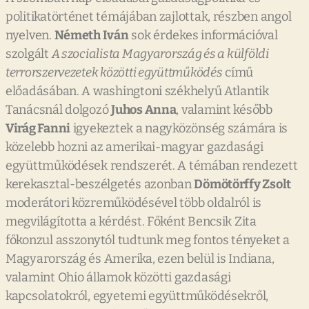
politikatörténet témájában zajlottak, részben angol
nyelven.
Németh Iván
sok érdekes információval
szolgált
A szocialista Magyarország és a külföldi
terrorszervezetek közötti együttműködés
című
előadásában. A washingtoni székhelyű Atlantik
Tanácsnál dolgozó
Juhos Anna
, valamint később
Virág Fanni
igyekeztek a nagyközönség számára is
közelebb hozni az amerikai-magyar gazdasági
együttműködések rendszerét. A témában rendezett
kerekasztal-beszélgetés azonban
Dömötörffy Zsolt
moderátori közreműködésével több oldalról is
megvilágította a kérdést. Főként Bencsik Zita
főkonzul asszonytól tudtunk meg fontos tényeket a
Magyarország és Amerika, ezen belül is Indiana,
valamint Ohio államok közötti gazdasági
kapcsolatokról, egyetemi együttműködésekről,