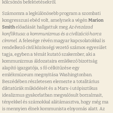
kölcsönös befektetésekről.
Számomra a legkülönösebb program a szombati
kongresszusi ebéd volt, amelynek a végén
Marion
Smith
előadását hallgattuk meg
Az évszázad
konfliktusa: a kommunizmus és a civilizáció harca
címmel.
A felesége révén magyar kapcsolatokkal is
rendelkező civil közösségi vezető számos egyesület
tagja, egyben a témát kutató szakember, aki a
kommunizmus áldozataira emlékező bizottság
alapító igazgatója, s fő célkitűzése egy
emlékmúzeum megnyitása Washingtonban.
Beszédében részletesen elemezte a totalitárius
diktatúrák működését és a Marx-i utópisztikus
idealizmus gyakorlatban megvalósult borzalmait,
tényekkel és számokkal alátámasztva, hogy még ma
is mennyien élnek kommunista elnyomás alatt. Az