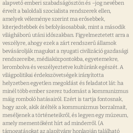
alapvető emberi szabadságösztön és –jog nevében
érvelt a baloldali szocialista rendszerek ellen,
amelyek véleménye szerint ma erősebbek,
kiterjedtebbek és befolyásosabbak, mint a második
világháború utáni időszakban. Figyelmeztetett arra a
veszélyre, ahogy ezek a zárt rendszerű államok
bevásárolják magukat a nyugati civilizáció gazdasági
rendszereibe, médiaközpontokba, egyetemekre,
lerombolva és veszélyeztetve kultúránk egészét. A
világpolitikai érdekszövetségek irányította
helyzetben egyetlen megoldást és feladatot lát: ha
minél több ember szerez tudomást a kommunizmus
máig romboló hatásairól. Ezért is tartja fontosnak,
hogy azok, akik átélték a kommunizmus borzalmait,
meséljenek a történeteikről, és legyen egy múzeum,
amely mementóként hírt ad minderről. (A
támogatásokat az alapítvány honlapján található