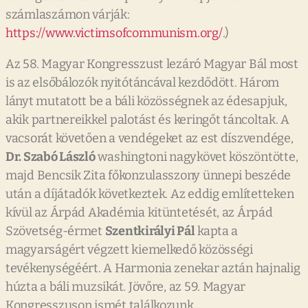
számlaszámon várják:
https://www.victimsofcommunism.org/
.)
Az 58. Magyar Kongresszust lezáró Magyar Bál most
is az elsőbálozók nyitótáncával kezdődött. Három
lányt mutatott be a báli közösségnek az édesapjuk,
akik partnereikkel palotást és keringőt táncoltak. A
vacsorát követően a vendégeket az est díszvendége,
Dr. Szabó László
washingtoni nagykövet köszöntötte,
majd Bencsik Zita főkonzulasszony ünnepi beszéde
után a díjátadók következtek. Az eddig említetteken
kívül az Árpád Akadémia kitüntetését, az Árpád
Szövetség-érmet
Szentkirályi Pál
kapta a
magyarságért végzett kiemelkedő közösségi
tevékenységéért. A Harmonia zenekar aztán hajnalig
húzta a báli muzsikát. Jövőre, az 59. Magyar
Kongresszuson ismét találkozunk.