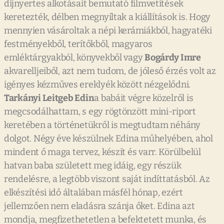
díjnyertes alkotásait bemutató filmvetítések
keretezték, délben megnyíltak a kiállítások is. Hogy
mennyien vásároltak a népi kerámiákból, hagyatéki
festményekből, terítőkből, magyaros
emléktárgyakból, könyvekből vagy
Bogárdy Imre
akvarelljeiből, azt nem tudom, de jóleső érzés volt az
igényes kézműves ereklyék között nézgelődni.
Tarkányi Leitgeb Edin
a babáit végre közelről is
megcsodálhattam, s egy rögtönzött mini-riport
keretében a történetükről is megtudtam néhány
dolgot. Négy éve készülnek Edina műhelyében, ahol
mindent ő maga tervez, készít és varr. Körülbelül
hatvan baba született meg idáig, egy részük
rendelésre, a legtöbb viszont saját indíttatásból. Az
elkészítési idő általában másfél hónap, ezért
jellemzően nem eladásra szánja őket. Edina azt
mondja, megfizethetetlen a befektetett munka, és