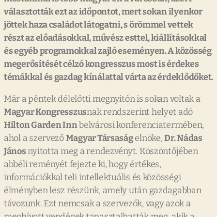
választották ezt az időpontot, mert sokan ilyenkor
jöttek haza családot látogatni, s örömmel vettek
részt az előadásokkal, művész esttel, kiállításokkal
és egyéb programokkal zajló eseményen. A közösség
megerősítését célzó kongresszus most is érdekes
témákkal és gazdag kínálattal várta az érdeklődőket.
Már a péntek délelőtti megnyitón is sokan voltak a
Magyar Kongresszus
nak rendszerint helyet adó
Hilton Garden Inn
belvárosi konferenciatermében,
ahol a szervező
Magyar Társaság
elnöke,
Dr. Nádas
János
nyitotta meg a rendezvényt. Köszöntőjében
abbéli reményét fejezte ki, hogy értékes,
információkkal teli intellektuális és közösségi
élményben lesz részünk, amely után gazdagabban
távozunk. Ezt nemcsak a szervezők, vagy azok a
meghívott vendégek tapasztalhatták meg, akik a